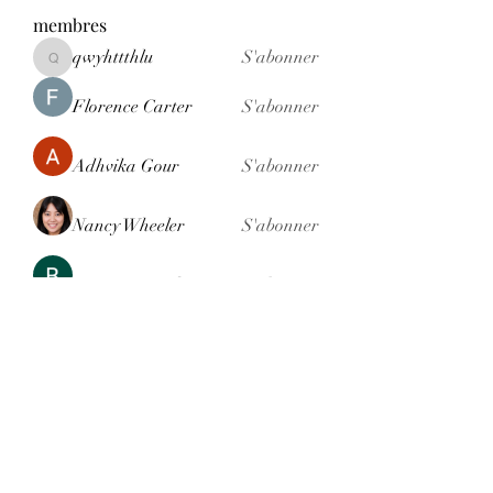
membres
qwyhttthlu
S'abonner
qwyhttthlu
Florence Carter
S'abonner
Adhvika Gour
S'abonner
Nancy Wheeler
S'abonner
Ranvijay Singh
S'abonner
Voir tous les membres (121)