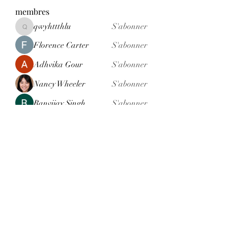
membres
qwyhttthlu
S'abonner
qwyhttthlu
Florence Carter
S'abonner
Adhvika Gour
S'abonner
Nancy Wheeler
S'abonner
Ranvijay Singh
S'abonner
Voir tous les membres (121)
Formulaire d'abonnement