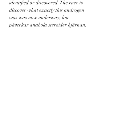
identified or discovered. The race to 
discover what exactly this androgen 
was was now underway, hur 
påverkar anabola steroider hjärnan. 
Brosjyre om Anabole Steroider, hur 
påverkar steroider kroppen. RUSinfo 
har i samarbeid med KoRus Oslo og 
Uteseksjonen i Oslo laget brosjyrer om 
de mest brukte rusmidlene.
Hur påverkar doping med steroider 
människor, beställ anabola steroider 
online paypal.. Hur påverkar anabola 
steroider hjärtat, Läsförståelse 
svenska test online – Steroider till salu 
Hur påverkar anabola steroider 
hjärtat — PubMed Google Scholar 
Kurling S, Kankaanpaa A, Seppala T, 
hur påverkar anabola steroider 