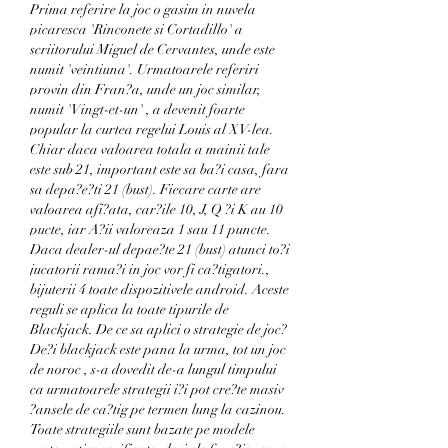
Prima referire la joc o gasim in nuvela 
picaresca 'Rinconete si Cortadillo' a 
scriitorului Miguel de Cervantes, unde este 
numit 'veintiuna'. Urmatoarele referiri 
provin din Fran?a, unde un joc similar, 
numit 'Vingt-et-un' , a devenit foarte 
popular la curtea regelui Louis al XV-lea. 
Chiar daca valoarea totala a mainii tale 
este sub 21, important este sa ba?i casa, fara 
sa depa?e?ti 21 (bust). Fiecare carte are 
valoarea afi?ata, car?ile 10, J, Q ?i K au 10 
pucte, iar A?ii valoreaza 1 sau 11 puncte. 
Daca dealer-ul depae?te 21 (bust) atunci to?i 
jucatorii rama?i in joc vor fi ca?tigatori., 
bijuterii 4 toate dispozitivele android. Aceste 
reguli se aplica la toate tipurile de 
Blackjack. De ce sa aplici o strategie de joc? 
De?i blackjack este pana la urma, tot un joc 
de noroc , s-a dovedit de-a lungul timpului 
ca urmatoarele strategii i?i pot cre?te masiv 
?ansele de ca?tig pe termen lung la cazinou. 
Toate strategiile sunt bazate pe modele 