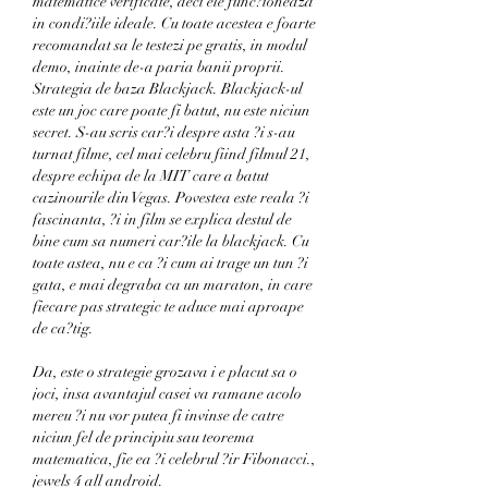
matematice verificate, deci ele func?ioneaza 
in condi?iile ideale. Cu toate acestea e foarte 
recomandat sa le testezi pe gratis, in modul 
demo, inainte de-a paria banii proprii. 
Strategia de baza Blackjack. Blackjack-ul 
este un joc care poate fi batut, nu este niciun 
secret. S-au scris car?i despre asta ?i s-au 
turnat filme, cel mai celebru fiind filmul 21, 
despre echipa de la MIT care a batut 
cazinourile din Vegas. Povestea este reala ?i 
fascinanta, ?i in film se explica destul de 
bine cum sa numeri car?ile la blackjack. Cu 
toate astea, nu e ca ?i cum ai trage un tun ?i 
gata, e mai degraba ca un maraton, in care 
fiecare pas strategic te aduce mai aproape 
de ca?tig.
Da, este o strategie grozava i e placut sa o 
joci, insa avantajul casei va ramane acolo 
mereu ?i nu vor putea fi invinse de catre 
niciun fel de principiu sau teorema 
matematica, fie ea ?i celebrul ?ir Fibonacci., 
jewels 4 all android.