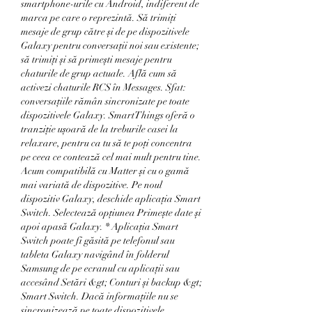
smartphone-urile cu Android, indiferent de 
marca pe care o reprezintă. Să trimiți 
mesaje de grup către și de pe dispozitivele 
Galaxy pentru conversații noi sau existente; 
să trimiți și să primești mesaje pentru 
chaturile de grup actuale. Află cum să 
activezi chaturile RCS în Messages. Sfat: 
conversațiile rămân sincronizate pe toate 
dispozitivele Galaxy. SmartThings oferă o 
tranziție ușoară de la treburile casei la 
relaxare, pentru ca tu să te poți concentra 
pe ceea ce contează cel mai mult pentru tine. 
Acum compatibilă cu Matter și cu o gamă 
mai variată de dispozitive. Pe noul 
dispozitiv Galaxy, deschide aplicația Smart 
Switch. Selectează opțiunea Primește date și 
apoi apasă Galaxy. * Aplicația Smart 
Switch poate fi găsită pe telefonul sau 
tableta Galaxy navigând în folderul 
Samsung de pe ecranul cu aplicații sau 
accesând Setări &gt; Conturi și backup &gt; 
Smart Switch. Dacă informațiile nu se 
sincronizează pe toate dispozitivele, 