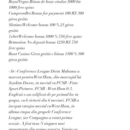
Royal Vegas Bônus de boas-vindas 5000 btc 
1000 free spins
CampeonBet Bonus for payment 100 R$ 300 
giros grátis
Slotimo Welcome bonus 100 % 25 giros 
grátis
1xbet Welcome bonus 5000 % 750 free spins
Betmotion No deposit bonus 1250 R$ 750 
free spins
Rant Casino Giros grátis e bônus 1500 % 500 
giros grátis
<br>Conference League Divin Mubama a 
marcat pentru West Ham, din marcajul lui 
Joyskim Dawa, in meciul cu FCSB / Foto: 
Sport Pictures. FCSB - West Ham 0-3. 
Englezii s-au calificat de pe primul loc in 
grupa, cu 6 victorii din 6 meciuri. FCSB a 
inceput curajos meciul cu West Ham, in 
ultima etapa din grupele Conference 
League, iar Compagno a ratat prima 
ocazie. A fost insa ?i singura mai 
importanta din prima repriza. Venita cu 