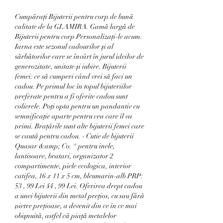
Cumpărați Bijuterii pentru corp de bună 
calitate de la GLAMIRA. Gamă largă de 
Bijuterii pentru corp Personalizați-le acum. 
Iarna este sezonul cadourilor și al 
sărbătorilor care se învârt în jurul ideilor de 
generozitate, unitate și iubire. Bijuterii 
femei: ce să cumperi când vrei să faci un 
cadou. Pe primul loc în topul bijuteriilor 
preferate pentru a fi oferite cadou sunt 
colierele. Poţi opta pentru un pandantiv cu 
semnificaţie aparte pentru cea care îl va 
primi. Braţările sunt alte bijuterii femei care 
se caută pentru cadou. - Cutie de bijuterii 
Quasar &amp; Co. ® pentru inele, 
lantisoare, bratari, organizator 2 
compartimente, piele ecologica, interior 
catifea, 16 x 11 x 5 cm, bleumarin-alb PRP: 
53 , 99 Lei 44 , 99 Lei. Oferirea drept cadou 
a unei bijuterii din metal preţios, cu sau fără 
pietre preţioase, a devenit din ce în ce mai 
obişnuită, astfel că piaţă metalelor 