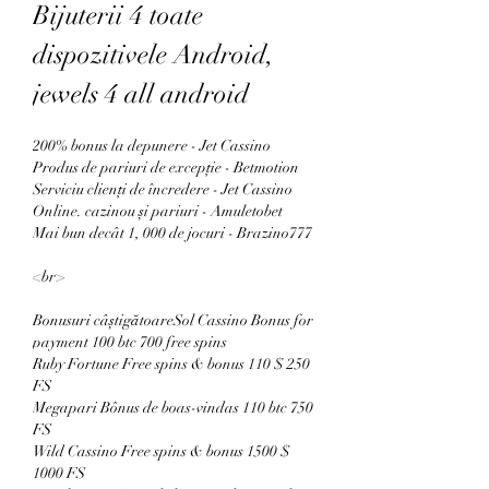
Bijuterii 4 toate 
dispozitivele Android, 
jewels 4 all android
200% bonus la depunere - Jet Cassino
Produs de pariuri de excepție - Betmotion
Serviciu clienți de încredere - Jet Cassino
Online. cazinou și pariuri - Amuletobet
Mai bun decât 1, 000 de jocuri - Brazino777
<br>
Bonusuri câștigătoareSol Cassino Bonus for 
payment 100 btc 700 free spins
Ruby Fortune Free spins & bonus 110 $ 250 
FS
Megapari Bônus de boas-vindas 110 btc 750 
FS
Wild Cassino Free spins & bonus 1500 $ 
1000 FS