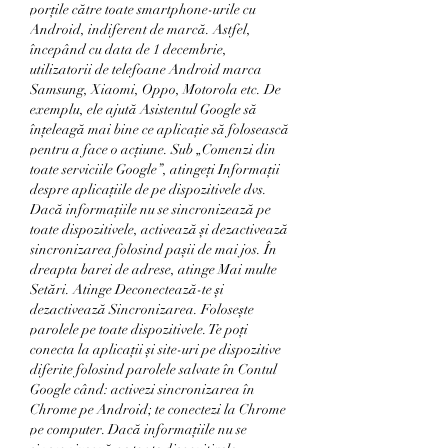
porțile către toate smartphone-urile cu 
Android, indiferent de marcă. Astfel, 
începând cu data de 1 decembrie, 
utilizatorii de telefoane Android marca 
Samsung, Xiaomi, Oppo, Motorola etc. De 
exemplu, ele ajută Asistentul Google să 
înțeleagă mai bine ce aplicație să folosească 
pentru a face o acțiune. Sub „Comenzi din 
toate serviciile Google”, atingeți Informații 
despre aplicațiile de pe dispozitivele dvs. 
Dacă informațiile nu se sincronizează pe 
toate dispozitivele, activează și dezactivează 
sincronizarea folosind pașii de mai jos. În 
dreapta barei de adrese, atinge Mai multe 
Setări. Atinge Deconectează-te și 
dezactivează Sincronizarea. Folosește 
parolele pe toate dispozitivele. Te poți 
conecta la aplicații și site-uri pe dispozitive 
diferite folosind parolele salvate în Contul 
Google când: activezi sincronizarea în 
Chrome pe Android; te conectezi la Chrome 
pe computer. Dacă informațiile nu se 