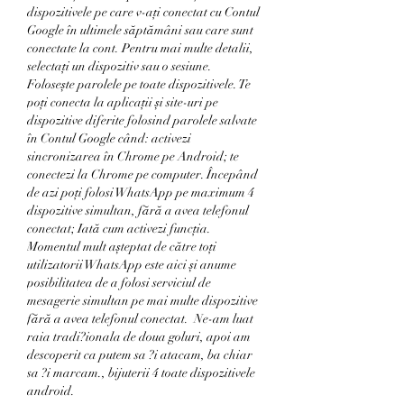
dispozitivele pe care v-ați conectat cu Contul 
Google în ultimele săptămâni sau care sunt 
conectate la cont. Pentru mai multe detalii, 
selectați un dispozitiv sau o sesiune. 
Folosește parolele pe toate dispozitivele. Te 
poți conecta la aplicații și site-uri pe 
dispozitive diferite folosind parolele salvate 
în Contul Google când: activezi 
sincronizarea în Chrome pe Android; te 
conectezi la Chrome pe computer. Începând 
de azi poți folosi WhatsApp pe maximum 4 
dispozitive simultan, fără a avea telefonul 
conectat; Iată cum activezi funcția. 
Momentul mult așteptat de către toți 
utilizatorii WhatsApp este aici și anume 
posibilitatea de a folosi serviciul de 
mesagerie simultan pe mai multe dispozitive 
fără a avea telefonul conectat.  Ne-am luat 
raia tradi?ionala de doua goluri, apoi am 
descoperit ca putem sa ?i atacam, ba chiar 
sa ?i marcam., bijuterii 4 toate dispozitivele 
android.