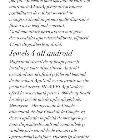
funcția. Momentul mult așteptat de către toți 
utilizatorii WhatsApp este aici și anume 
posibilitatea de a folosi serviciul de 
mesagerie simultan pe mai multe dispozitive 
fără a avea telefonul conectat. 
Cand una dintre parti atarna mai greu 
decat cealalta apar dezechilibrele, bijuterii 
4 toate dispozitivele android.
Jewels 4 all android
Magazinul virtual de aplicații poate fi 
instalat pe toate dispozitivele Android 
accesând site-ul oficial și folosind butonul 
de download AppGallery sau printr-un clic 
pe link-ul acesta. HUAWEI AppGallery 
oferă la ora actuală peste 1. 000 de aplicații 
locale și zeci de mii de aplicații globale. 
Mesagerie - Mesageria de la Google, 
alimentată de Jibe Cloud de la Google, va 
deveni aplicația implicită de mesagerie pe 
toate dispozitivele Android compatibile și 
vândute prin canalele de vânzări ale 
operatorului Vodafone. Huawei își deschide 