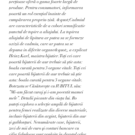
preţioase oferă o gama foarte largă de 
produse. Pentru consumatori, informarea 
poartă un rol esenţial înainte de 
cumpărarea propriu-zisă. &quot;Cadmiul 
are caracteristicile de a cobori semnificativ 
punctul de topire a aliajului. La topirea 
aliajului de lipitura ar putea sa se formeze 
oxizii de cadmiu, care ar putea sa se 
depuna in diferite organe&quot;, a explicat 
Heinz Karl, maistru bijutier. Toți cei care 
poartă bijuterii de aur trebuie să știe asta: 
boala curată pentru 3 organe vitale. Toți cei 
care poartă bijuterii de aur trebuie să știe 
asta: boala curată pentru 3 organe vitale. 
Botezatu se Căsătorește cu IUBITUL său: 
”Mi-am făcut curaj și i-am povestit mamei 
mele”. Detalii picante din viața lui. Ro 
puteți explora o selecție amplă de bijuterii 
pentru femei realizate din diverse materiale, 
inclusiv bijuterii din argint, bijuterii din aur 
și gablonțuri. Nenumărate case, bijuterii, 
zeci de mii de euro şi conturi bancare cu 
cifre fabuloase sunt regăsite în dreptul celor 