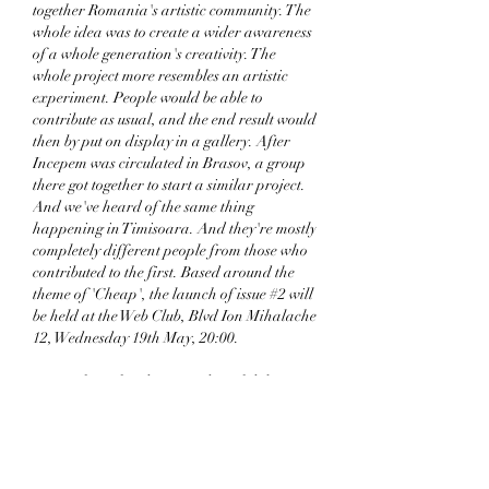
together Romania's artistic community. The 
whole idea was to create a wider awareness 
of a whole generation's creativity. The 
whole project more resembles an artistic 
experiment. People would be able to 
contribute as usual, and the end result would 
then by put on display in a gallery. After 
Incepem was circulated in Brasov, a group 
there got together to start a similar project. 
And we've heard of the same thing 
happening in Timisoara. And they're mostly 
completely different people from those who 
contributed to the first. Based around the 
theme of 'Cheap', the launch of issue #2 will 
be held at the Web Club, Blvd Ion Mihalache 
12, Wednesday 19th May, 20:00.
Rezista la multe, dar cateodata il doboara 
golul din jur ( Octavian Paler ) Indoielile 
ucid mai multe vise decat ar putea vreodata 
esecurile. Traieste-ti viata asa cum ti-ai 
imaginat-o, bijuterii pentru toți android. 