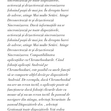
sincronizează pe toate dispozitivele, 
activează și dezactivează sincronizarea 
folosind pașii de mai jos. În dreapta barei 
de adrese, atinge Mai multe Setări. Atinge 
Deconectează-te și dezactivează 
Sincronizarea. Dacă informațiile nu se 
sincronizează pe toate dispozitivele, 
activează și dezactivează sincronizarea 
folosind pașii de mai jos. În dreapta barei 
de adrese, atinge Mai multe Setări. Atinge 
Deconectează-te și dezactivează 
Sincronizarea. Compatibilitatea 
aplicațiilor cu Chromebookurile. Când 
folosiți aplicații Android pe 
Chromebookuri, este posibil ca unele funcții 
să se comporte altfel decât pe dispozitivele 
Android. De exemplu, dacă Chromebookul 
nu are un ecran tactil, o aplicație poate să 
funcționeze dacă folosiți clicurile date cu 
mouse-ul și nu un ecran tactil. În panoul de 
navigare din stânga, selectați Securitate. În 
panoul Dispozitivele dvs. , selectați 
Gestionați toate dispozitivele. Veți vedea 