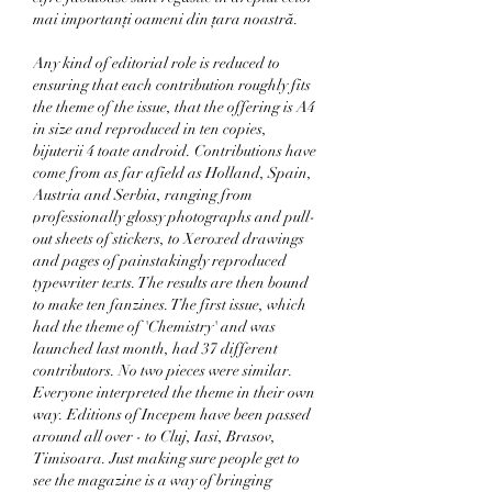
mai importanţi oameni din ţara noastră. 
Any kind of editorial role is reduced to 
ensuring that each contribution roughly fits 
the theme of the issue, that the offering is A4 
in size and reproduced in ten copies, 
bijuterii 4 toate android. Contributions have 
come from as far afield as Holland, Spain, 
Austria and Serbia, ranging from 
professionally glossy photographs and pull-
out sheets of stickers, to Xeroxed drawings 
and pages of painstakingly reproduced 
typewriter texts. The results are then bound 
to make ten fanzines. The first issue, which 
had the theme of 'Chemistry' and was 
launched last month, had 37 different 
contributors. No two pieces were similar. 
Everyone interpreted the theme in their own 
way. Editions of Incepem have been passed 
around all over - to Cluj, Iasi, Brasov, 
Timisoara. Just making sure people get to 
see the magazine is a way of bringing 