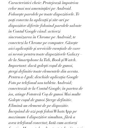
Caracteristici cheie: Protejează împotriva 
celor mai noi amenințări pe Android. 
Folosește parolele pe toate dispozitivele. Te 
poți conecta la aplicații și site-uri pe 
dispozitive diferite folosind parolele salvate 
în Contul Google când: activezi 
sincronizarea în Chrome pe Android; te 
conectezi la Chrome pe computer. Găsește 
aici aplicațiile și serviciile esențiale de care 
ai nevoie pentru toate dispozitivele Galaxy – 
de la Smartphone la Tab, Book și Watch. 
Important: dacă golești coșul de gunoi, 
ștergi definitiv toate elementele din acesta. 
Pentru a-l goli: deschide aplicația Google 
Foto pe telefonul sau tableta Android; 
conectează-te la Contul Google; în partea de 
jos, atinge Fototecă Coș de gunoi Mai multe 
Golește coșul de gunoi Șterge definitiv. 
Elimină un element de pe dispozitiv. 
Începând de azi poți folosi WhatsApp pe 
maximum 4 dispozitive simultan, fără a 
avea telefonul conectat; Iată cum activezi 