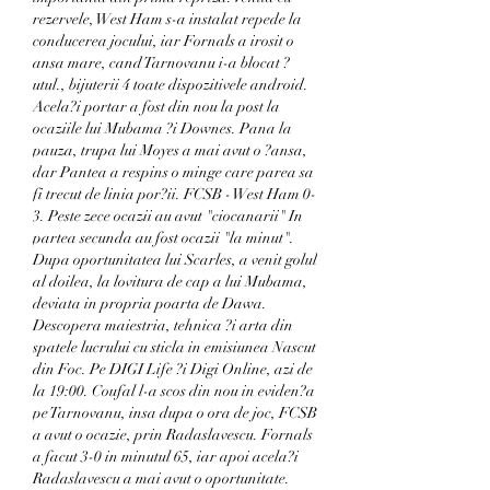
rezervele, West Ham s-a instalat repede la 
conducerea jocului, iar Fornals a irosit o 
ansa mare, cand Tarnovanu i-a blocat ?
utul., bijuterii 4 toate dispozitivele android. 
Acela?i portar a fost din nou la post la 
ocaziile lui Mubama ?i Downes. Pana la 
pauza, trupa lui Moyes a mai avut o ?ansa, 
dar Pantea a respins o minge care parea sa 
fi trecut de linia por?ii. FCSB - West Ham 0-
3. Peste zece ocazii au avut "ciocanarii" In 
partea secunda au fost ocazii "la minut". 
Dupa oportunitatea lui Scarles, a venit golul 
al doilea, la lovitura de cap a lui Mubama, 
deviata in propria poarta de Dawa. 
Descopera maiestria, tehnica ?i arta din 
spatele lucrului cu sticla in emisiunea Nascut 
din Foc. Pe DIGI Life ?i Digi Online, azi de 
la 19:00. Coufal l-a scos din nou in eviden?a 
pe Tarnovanu, insa dupa o ora de joc, FCSB 
a avut o ocazie, prin Radaslavescu. Fornals 
a facut 3-0 in minutul 65, iar apoi acela?i 
Radaslavescu a mai avut o oportunitate. 