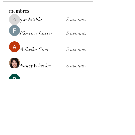
membres
qwyhttthlu
S'abonner
qwyhttthlu
Florence Carter
S'abonner
Adhvika Gour
S'abonner
Nancy Wheeler
S'abonner
Ranvijay Singh
S'abonner
Voir tous les membres (121)