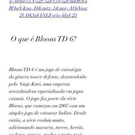
q=https%3A%2F%2Ft.co%2Fmu9EEo
RQwV&sa=D&sntz=1&usg=AOvVaw
2UDk3uVbNLEyt1s-fdqU23
 O que é Bloons TD 6?
Bloons TD 6 é um jogo de estratégia 
do gênero tower defense, desenvolvido 
pela Ninja Kiwi, uma empresa 
neozelandesa especializada em jogos 
casuais. O jogo faz parte da série 
Bloons, que começou em 2007 com um 
simples jogo de estourar balões. Desde 
então, a série evoluiu muito, 
adicionando macacos, torres, heróis, 
poderes, mapas, modos e muito mais.