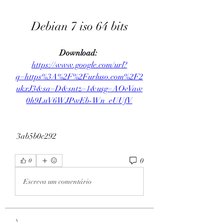
Debian 7 iso 64 bits
Download: 
https://www.google.com/url?
q=https%3A%2F%2Furluso.com%2F2
ukxJ3&sa=D&sntz=1&usg=AOvVaw
0h9LuV6WJPwEb-Wn_eUUfV
 3ab5b0c292
0
0
Escreva um comentário