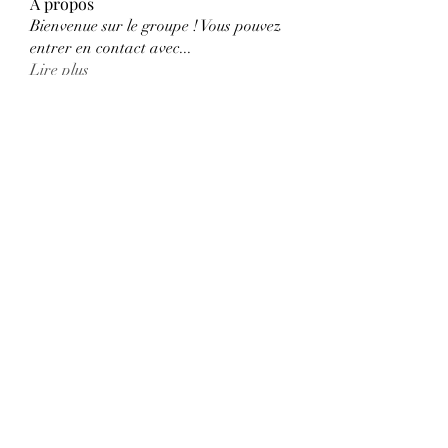
À propos
Bienvenue sur le groupe ! Vous pouvez
entrer en contact avec
...
Lire plus
membres
qwyhttthlu
S'abonner
qwyhttthlu
Florence Carter
S'abonner
Adhvika Gour
S'abonner
Nancy Wheeler
S'abonner
Ranvijay Singh
S'abonner
Voir tous les membres (121)