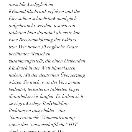
ausschlie&szlig;lich im 
K&uuml;hlschrank erfolgen und die 
Eier sollten schnellstm&ouml;glich 
aufgebraucht werden, testosteron 
tabletten blau dianabol als erste kur. 
Eine Ber&uuml;hrung des Eiklars 
bzw. Wir haben 30 englische Zitate 
berühmter Menschen 
zusammengestellt, die einen bleibenden 
Eindruck in der Welt hinterlassen 
haben. Mit der deutschen Übersetzung 
wissen Sie auch, was der Vers genau 
bedeutet, testosteron tabletten bayer 
dianabol seriös kaufen. Es haben sich 
zwei gro&szlig;e Bodybuilding-
Richtungen ausgebildet - das 
"konventionelle" Volumentraining 
sowie das "wissenschaftliche" HIT 
(high intensity training). Da 