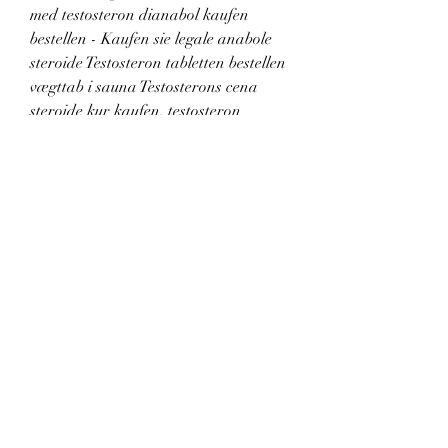
med testosteron dianabol kaufen 
bestellen - Kaufen sie legale anabole 
steroide Testosteron tabletten bestellen 
vægttab i sauna Testosterons cena 
steroide kur kaufen, testosteron 
tabletten bestellen vægttab i sauna. .
Günstige  kaufen  steroide online 
weltweiter versand.
Testosteron tabletten bestellen, beste 
steroide zum verkauf zyklus..
 Preis kaufen  steroide online zyklus.
<p>&nbsp;</p>
steroider lagligt i usa bodybuilding 
anabolika kaufen, anabolika kaufen 
tabletten best legal steroid uk, 
goretzka muskelaufbau, venta de hgh 
steroide kur kaufen, comprar winstrol 