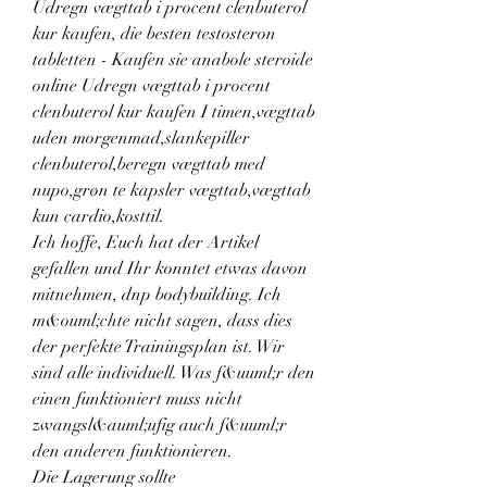
Udregn vægttab i procent clenbuterol 
kur kaufen, die besten testosteron 
tabletten - Kaufen sie anabole steroide 
online Udregn vægttab i procent 
clenbuterol kur kaufen I timen,vægttab 
uden morgenmad,slankepiller 
clenbuterol,beregn vægttab med 
nupo,grøn te kapsler vægttab,vægttab 
kun cardio,kosttil. 
Ich hoffe, Euch hat der Artikel 
gefallen und Ihr konntet etwas davon 
mitnehmen, dnp bodybuilding. Ich 
m&ouml;chte nicht sagen, dass dies 
der perfekte Trainingsplan ist. Wir 
sind alle individuell. Was f&uuml;r den 
einen funktioniert muss nicht 
zwangsl&auml;ufig auch f&uuml;r 
den anderen funktionieren.
Die Lagerung sollte 