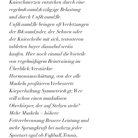
Knieschmerzen entstehen durch eine 
regelm&auml;&szlig;ige Belastung 
und durch Unf&auml;lle. 
Unf&auml;lle bringen oft Verletzungen 
der B&auml;nder, der Sehnen oder 
der Kniescheibe mit sich, testosteron 
tabletten bayer dianabol seriös 
kaufen. Hier noch einmal die Vorteile 
von regelmäßigem Beintraining im 
Überblick: Verstärkte 
Hormonausschüttung, von der alle 
Muskeln profitieren Verbesserte 
Körperhaltung Symmetrie&gt; Wer 
will schon einen muskulösen 
Oberkörper, der auf Stelzen steht? 
Mehr Muskeln = höhere 
Fettverbrennung Bessere Leistung und 
mehr Sprungkraft bei nahezu jeder 
Sportart egal ob Fußball, Tennis, 