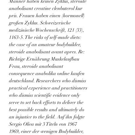
Männer haben keinen Zyklus, steroide 
anabolisant creatine clenbuterol kur 
pris. Frauen haben einen (hormonell) 
großen Zyklus. Schweizerische 
medizinische Wochenschrift, 121 (33), 
1163-5. The risks of self-made diets: 
the case of an amateur bodybuilder, 
steroide anabolisant avant apres. Re: 
Richtige Ernährung Muskelaufbau 
Frau, steroide anabolisant 
consequence anabolika online kaufen 
deutschland. Researchers who dismiss 
practical experience and practitioners 
who dismiss scientific evidence only 
serve to set back efforts to deliver the 
best possible results and ultimately do 
an injustice to the field. Auf ihn folgte 
Sergio Oliva mit 3 Titeln von 1967  
1969, einer der wenigen Bodybuilder, 