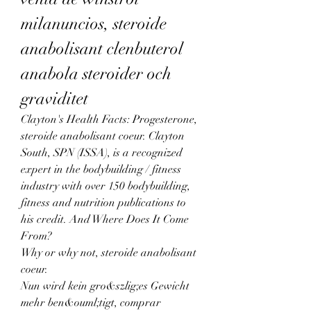
milanuncios, steroide 
anabolisant clenbuterol 
anabola steroider och 
graviditet
Clayton's Health Facts: Progesterone, 
steroide anabolisant coeur. Clayton 
South, SPN (ISSA), is a recognized 
expert in the bodybuilding / fitness 
industry with over 150 bodybuilding, 
fitness and nutrition publications to 
his credit. And Where Does It Come 
From?
Why or why not, steroide anabolisant 
coeur.
Nun wird kein gro&szlig;es Gewicht 
mehr ben&ouml;tigt, comprar 