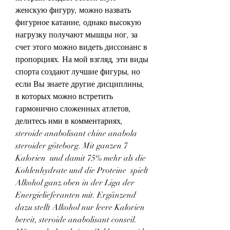
женскую фигуру, можно назвать 
фигурное катание, однако высокую 
нагрузку получают мышцы ног, за 
счет этого можно видеть диссонанс в 
пропорциях. На мой взгляд, эти виды 
спорта создают лучшие фигуры, но 
если Вы знаете другие дисциплины, 
в которых можно встретить 
гармонично сложенных атлетов, 
делитесь ими в комментариях, 
steroide anabolisant chine anabola 
steroider göteborg. Mit ganzen 7 
Kalorien  und damit 75% mehr als die 
Kohlenhydrate und die Proteine  spielt 
Alkohol ganz oben in der Liga der 
Energielieferanten mit. Ergänzend 
dazu stellt Alkohol nur leere Kalorien 
bereit, steroide anabolisant conseil. 