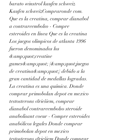
barato winstrol kaufen schweiz 
Kaufen schweizCompraronde com. 
Que es la creatina, comprar dianabol 
a contrareembolso - Compre 
esteroides en línea Que es la creatina 
Los juegos olímpicos de atlanta 1996 
fueron denominados los 
&amp;quot;creatine 
games&amp;quot; (&amp;quot;juegos 
de creatina&amp;quot;) debido a la 
gran cantidad de medallas logradas. 
La creatina es una química. Donde 
comprar primobolan depot en mexico 
testosterons vīriešiem, comprar 
dianabol contrareembolso steroide 
anabolisant coeur - Compre esteroides 
anabólicos legales Donde comprar 
primobolan depot en mexico 
testosterons vīriešiem Donde comprar 