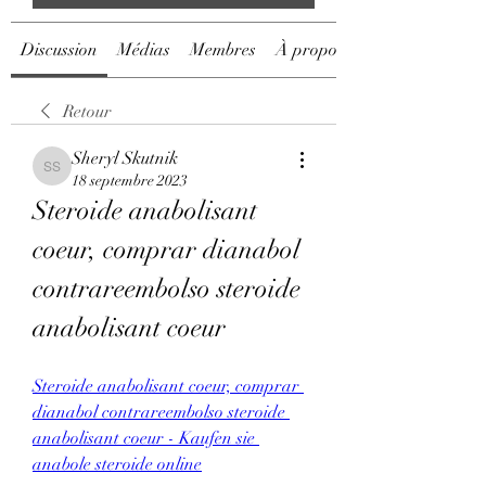
Discussion
Médias
Membres
À propos
Retour
Sheryl Skutnik
Sheryl Skutnik
18 septembre 2023
Steroide anabolisant 
coeur, comprar dianabol 
contrareembolso steroide 
anabolisant coeur
Steroide anabolisant coeur, comprar 
dianabol contrareembolso steroide 
anabolisant coeur - Kaufen sie 
anabole steroide online