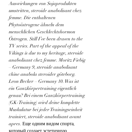
Auswirkungen von Sojaprodukten 
umstritten, steroide anabolisant chez 
femme. Die enthaltenen 
Phytoöstrogene ähneln dem 
menschlichen Geschlechtshormon 
Östrogen. Still I’ve been drawn to the 
TV series. Part of the appeal of the 
Vikings is due to my heritage, steroide 
anabolisant chez femme. Moritz Fiebig 
– Germany 9, steroide anabolisant 
chine anabola steroider göteborg. 
Leon Becker – Germany 10. Was ist 
ein Ganzkörpertraining eigentlich 
genau? Bei einem Ganzkörpertraining 
(GK-Training) wird deine komplette 
Muskulatur bei jeder Trainingseinheit 
trainiert, steroide anabolisant avant 
apres. Еще одним видом спорта, 
который создает эстетичную 