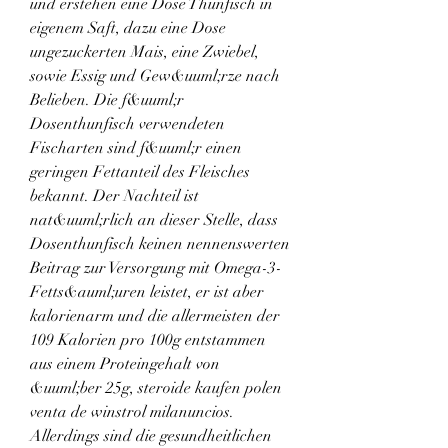
und erstehen eine Dose Thunfisch in 
eigenem Saft, dazu eine Dose 
ungezuckerten Mais, eine Zwiebel, 
sowie Essig und Gew&uuml;rze nach 
Belieben. Die f&uuml;r 
Dosenthunfisch verwendeten 
Fischarten sind f&uuml;r einen 
geringen Fettanteil des Fleisches 
bekannt. Der Nachteil ist 
nat&uuml;rlich an dieser Stelle, dass 
Dosenthunfisch keinen nennenswerten 
Beitrag zur Versorgung mit Omega-3-
Fetts&auml;uren leistet, er ist aber 
kalorienarm und die allermeisten der 
109 Kalorien pro 100g entstammen 
aus einem Proteingehalt von 
&uuml;ber 25g, steroide kaufen polen 
venta de winstrol milanuncios.
Allerdings sind die gesundheitlichen 