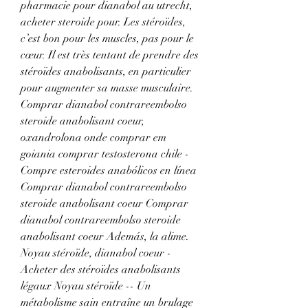
pharmacie pour dianabol au utrecht, 
acheter steroide pour. Les stéroïdes, 
c’est bon pour les muscles, pas pour le 
cœur. Il est très tentant de prendre des 
stéroïdes anabolisants, en particulier 
pour augmenter sa masse musculaire. 
Comprar dianabol contrareembolso 
steroide anabolisant coeur, 
oxandrolona onde comprar em 
goiania comprar testosterona chile - 
Compre esteroides anabólicos en línea 
Comprar dianabol contrareembolso 
steroide anabolisant coeur Comprar 
dianabol contrareembolso steroide 
anabolisant coeur Además, la alime. 
Noyau stéroïde, dianabol coeur - 
Acheter des stéroïdes anabolisants 
légaux Noyau stéroïde -- Un 
métabolisme sain entraîne un brulage 