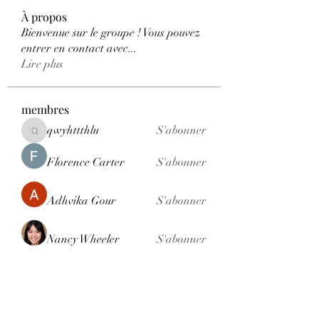
À propos
Bienvenue sur le groupe ! Vous pouvez
entrer en contact avec
...
Lire plus
membres
qwyhttthlu
S'abonner
qwyhttthlu
Florence Carter
S'abonner
Adhvika Gour
S'abonner
Nancy Wheeler
S'abonner
Ranvijay Singh
S'abonner
Voir tous les membres (121)