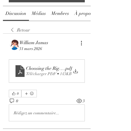
Discussion
Médias
Membres
À propos
Retour
William Jamas
31 mars 2026
Choosing the Right eCommerce Growth Partner for S
.pdf
Télécharger PDF • 143KB
0
0
3
Rédigez un commentaire...