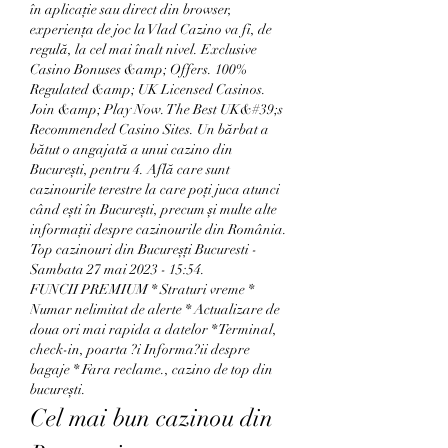
în aplicație sau direct din browser, 
experiența de joc la Vlad Cazino va fi, de 
regulă, la cel mai înalt nivel. Exclusive 
Casino Bonuses &amp; Offers. 100% 
Regulated &amp; UK Licensed Casinos. 
Join &amp; Play Now. The Best UK&#39;s 
Recommended Casino Sites. Un bărbat a 
bătut o angajată a unui cazino din 
București, pentru 4. Află care sunt 
cazinourile terestre la care poți juca atunci 
când ești în București, precum și multe alte 
informații despre cazinourile din România. 
Top cazinouri din Bucureșți Bucuresti - 
Sambata 27 mai 2023 - 15:54. 
FUNCII PREMIUM * Straturi vreme * 
Numar nelimitat de alerte * Actualizare de 
doua ori mai rapida a datelor * Terminal, 
check-in, poarta ?i Informa?ii despre 
bagaje * Fara reclame., cazino de top din 
bucurești.
Cel mai bun cazinou din 