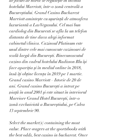
de jocuri de noroc se regăsește în incinta 
hotelului Marriott, într-o zonă centrală a 
Bucureștiului. Grand Casino Bucharest 
Marriott amintește cu ușurință de atmosfera 
luxuriantă a Las Vegasului. Cel mai bun 
cardiolog din Bucuresti se afla la un telefon 
distanta de tine daca alegi informat 
cabinetul/clinica. Cazinoul Platinum este 
unul dintre cele mai cunoscute cazinouri de 
scală largă din București. Binecunoscutul 
cazino din cadrul hotelului Radisson Blu își 
face apariția și în mediul online în 2018, 
însă îți obține licența în 2019 pe 1 martie. 
Grand casino Marriott – Istorie de 20 de 
ani. Grand casino București a intrat pe 
piață în anul 2001 și este situat în interiorul 
Marriorr Grand Hotel București, într-o 
zonă exclusivistă a Bucureștiului, pe Calea 
13 septembrie 90. 
Select the market(s) containing the most 
value. Place wagers at the sportsbooks with 
the best odds, best casino in bucharest. Once 