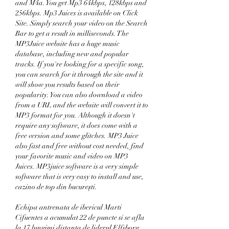
and M4a. You get Mp3 64kbps, 128kbps and 
256kbps. Mp3 Juices is available on Click 
Site. Simply search your video on the Search 
Bar to get a result in milliseconds. The 
MP3Juice website has a huge music 
database, including new and popular 
tracks. If you're looking for a specific song, 
you can search for it through the site and it 
will show you results based on their 
popularity. You can also download a video 
from a URL and the website will convert it to 
MP3 format for you. Although it doesn't 
require any software, it does come with a 
free version and some glitches. MP3 Juice 
also fast and free without cost needed, find 
your favorite music and video on MP3 
Juices. MP3juice software is a very simple 
software that is very easy to install and use, 
cazino de top din bucurești.
Echipa antrenata de ibericul Marti 
Cifuentes a acumulat 22 de puncte si se afla 
la 17 lungimi distanta de liderul Elfsborg, 