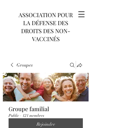
ASSOCIATION POUR
LA DÉFENSE DES
DROITS DES NON-
VACCINÉS
Groupes
Groupe familial
Public
·
121 membres
Rejoindre