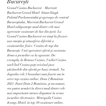
București
Grand Casino Bucharest – Marriott 
Bucharest Grand Hotel. Situat lângă 
Palatul Parlamentului şi aproape de centrul 
Bucureştiului, Marriott Bucharest Grand 
Hotel adăposteşte unul dintre cele mai 
apreciate cazinouri de lux din ţară. La 
Grand Casino Bucharest vei simţi la fiecare 
pas emoţia şi atmosfera diferită a 
cazinourilor fizice. Cazino de top din 
București. Unii operatori oferă și varianta 
demo a jocurilor ca la aparate. De 
exemplu, la Betano Cazino, Unibet Cazino 
sau Vlad Cazino poți oricând juca 
păcănelele din ofertă pe bani virtuali. Nu 
degeaba cele 3 branduri sunt foarte sus în 
orice top cazino online. Dota 2 România 
2021. Fanii Dota 2 România, și nu numai, 
vor putea urmări în direct unul dintre cele 
mai importante turnee disputate în scena 
jocurilor electronice. Metropolis Casino 
&amp; Hotel, în top 10 cazinouri online, 