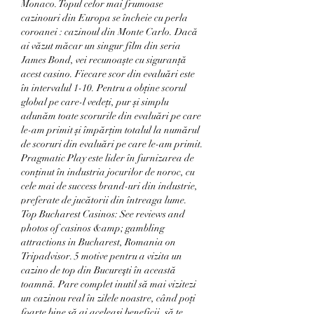
Monaco. Topul celor mai frumoase 
cazinouri din Europa se încheie cu perla 
coroanei : cazinoul din Monte Carlo. Dacă 
ai văzut măcar un singur film din seria 
James Bond, vei recunoaște cu siguranță 
acest casino. Fiecare scor din evaluări este 
în intervalul 1-10. Pentru a obține scorul 
global pe care-l vedeți, pur și simplu 
adunăm toate scorurile din evaluări pe care 
le-am primit și împărțim totalul la numărul 
de scoruri din evaluări pe care le-am primit. 
Pragmatic Play este lider în furnizarea de 
conținut în industria jocurilor de noroc, cu 
cele mai de success brand-uri din industrie, 
preferate de jucătorii din întreaga lume. 
Top Bucharest Casinos: See reviews and 
photos of casinos &amp; gambling 
attractions in Bucharest, Romania on 
Tripadvisor. 5 motive pentru a vizita un 
cazino de top din Bucureşti în această 
toamnă. Pare complet inutil să mai vizitezi 
un cazinou real în zilele noastre, când poţi 
foarte bine să ai aceleaşi beneficii, să te 