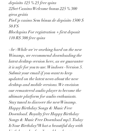
depósito 125 % 25 free spins
22bet Cassino Welcome bonus 225 % 300 
giros grátis
PinUp casino Sem bônus de depósito 1500 $ 
50 FS
Blockspins For registration + first deposit 
110 R$ 300 free spins
<br>While we're working hard on the new 
Winamp, we recommend downloading the 
latest desktop version here, as we guarantee 
it is safe for you to use. Windows - Version 5. 
Submit your email if you want to keep 
updated on the latest news about the new 
desktop and mobile versions. We envision 
our remastered audio player to become the 
ultimate platform for audio enthusiasts. 
Stay tuned to discover the new Winamp. 
Happy Birthday Songs & Music Free 
Download. Royalty free Happy Birthday 
Songs & Music Free Download mp3. Today 
Is Your Birthday! What a beautiful day with 