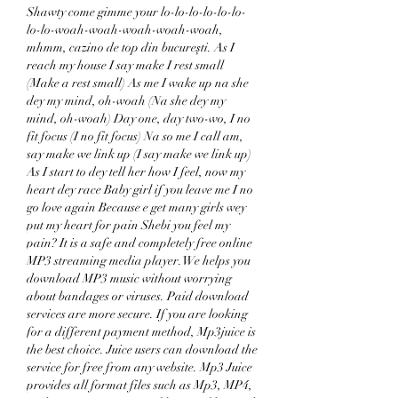
Shawty come gimme your lo-lo-lo-lo-lo-lo-
lo-lo-woah-woah-woah-woah-woah, 
mhmm, cazino de top din bucurești. As I 
reach my house I say make I rest small 
(Make a rest small) As me I wake up na she 
dey my mind, oh-woah (Na she dey my 
mind, oh-woah) Day one, day two-wo, I no 
fit focus (I no fit focus) Na so me I call am, 
say make we link up (I say make we link up) 
As I start to dey tell her how I feel, now my 
heart dey race Baby girl if you leave me I no 
go love again Because e get many girls wey 
put my heart for pain Shebi you feel my 
pain? It is a safe and completely free online 
MP3 streaming media player. We helps you 
download MP3 music without worrying 
about bandages or viruses. Paid download 
services are more secure. If you are looking 
for a different payment method, Mp3juice is 
the best choice. Juice users can download the 
service for free from any website. Mp3 Juice 
provides all format files such as Mp3, MP4, 