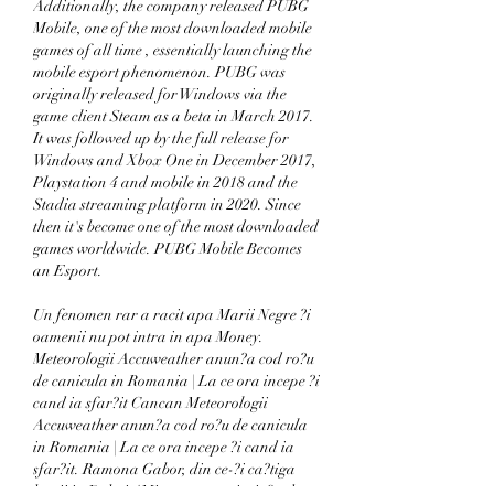
Additionally, the company released PUBG 
Mobile, one of the most downloaded mobile 
games of all time , essentially launching the 
mobile esport phenomenon. PUBG was 
originally released for Windows via the 
game client Steam as a beta in March 2017. 
It was followed up by the full release for 
Windows and Xbox One in December 2017, 
Playstation 4 and mobile in 2018 and the 
Stadia streaming platform in 2020. Since 
then it's become one of the most downloaded 
games worldwide. PUBG Mobile Becomes 
an Esport.
Un fenomen rar a racit apa Marii Negre ?i 
oamenii nu pot intra in apa Money. 
Meteorologii Accuweather anun?a cod ro?u 
de canicula in Romania | La ce ora incepe ?i 
cand ia sfar?it Cancan Meteorologii 
Accuweather anun?a cod ro?u de canicula 
in Romania | La ce ora incepe ?i cand ia 
sfar?it. Ramona Gabor, din ce-?i ca?tiga 
banii in Dubai: 'Mi-am construit via?a de 