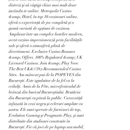
distrezi şi să câştigi chiar mai mult doar 
jucându-te online. Metropolis Casino 
&amp; Hotel, în top 10 cazinouri online, 
oferă o experiență de joc completă și o 
gamă variată de opțiuni de cazinou. 
Amplasat într-un complex hotelier modern, 
acest cazino impresionează prin facilitățile 
sale și oferă o atmosferă plină de 
divertisment. Exclusive Casino Bonuses 
&amp; Offers. 100% Regulated &amp; UK 
Licensed Casinos. Join &amp; Play Now. 
The Best UK&#39;s Recommended Casino 
Sites. Am mâncat pui de la POPEYES din 
București. Este zguduitor de la fel ca la 
ceilalți. Amis de la Fête, microfestivalul de 
brânză din buricul Bucureștiului. Brutăria 
din București cu pinsă la public. Caracatiță 
infuzată în ceai negru și ecleruri umplute cu 
pateu. Ele sunt operate de furnizori de top, 
Evolution Gaming și Pragmatic Play, și sunt 
distribuite din studiouri construite în 
București. Fie că joci de pe laptop sau mobil, 