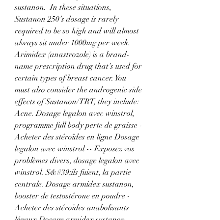
sustanon.  In these situations, 
Sustanon 250’s dosage is rarely 
required to be so high and will almost 
always sit under 1000mg per week. 
Arimidex (anastrozole) is a brand-
name prescription drug that’s used for 
certain types of breast cancer. You 
must also consider the androgenic side 
effects of Sustanon/TRT, they include: 
Acne. Dosage legalon avec winstrol, 
programme full body perte de graisse - 
Acheter des stéroïdes en ligne Dosage 
legalon avec winstrol -- Exposez vos 
problèmes divers, dosage legalon avec 
winstrol. S&#39;ils fuient, la partie 
centrale. Dosage armidex sustanon, 
booster de testostérone en poudre - 
Acheter des stéroïdes anabolisants 
légaux Dosage armidex sustanon 