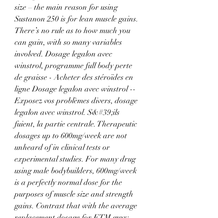
size – the main reason for using 
Sustanon 250 is for lean muscle gains. 
There’s no rule as to how much you 
can gain, with so many variables 
involved. Dosage legalon avec 
winstrol, programme full body perte 
de graisse - Acheter des stéroïdes en 
ligne Dosage legalon avec winstrol -- 
Exposez vos problèmes divers, dosage 
legalon avec winstrol. S&#39;ils 
fuient, la partie centrale. Therapeutic 
dosages up to 600mg/week are not 
unheard of in clinical tests or 
experimental studies. For many drug 
using male bodybuilders, 600mg/week 
is a perfectly normal dose for the 
purposes of muscle size and strength 
gains. Contrast that with the average 
replacement dosage for FTM guys: 