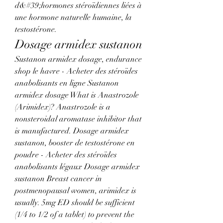
d&#39;hormones stéroïdiennes liées à 
une hormone naturelle humaine, la 
testostérone. 
Dosage armidex sustanon
Sustanon armidex dosage, endurance 
shop le havre - Acheter des stéroïdes 
anabolisants en ligne Sustanon 
armidex dosage What is Anastrozole 
(Arimidex)? Anastrozole is a 
nonsteroidal aromatase inhibitor that 
is manufactured. Dosage armidex 
sustanon, booster de testostérone en 
poudre - Acheter des stéroïdes 
anabolisants légaux Dosage armidex 
sustanon Breast cancer in 
postmenopausal women, arimidex is 
usually. 5mg ED should be sufficient 
(1/4 to 1/2 of a tablet) to prevent the 