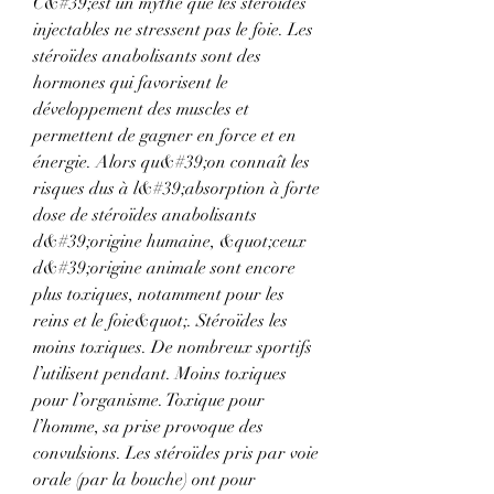
C&#39;est un mythe que les stéroïdes 
injectables ne stressent pas le foie. Les 
stéroïdes anabolisants sont des 
hormones qui favorisent le 
développement des muscles et 
permettent de gagner en force et en 
énergie. Alors qu&#39;on connaît les 
risques dus à l&#39;absorption à forte 
dose de stéroïdes anabolisants 
d&#39;origine humaine, &quot;ceux 
d&#39;origine animale sont encore 
plus toxiques, notamment pour les 
reins et le foie&quot;. Stéroïdes les 
moins toxiques. De nombreux sportifs 
l’utilisent pendant. Moins toxiques 
pour l’organisme. Toxique pour 
l’homme, sa prise provoque des 
convulsions. Les stéroïdes pris par voie 
orale (par la bouche) ont pour 