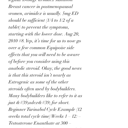
Breast cancer in postmenopausal 
women, arimidex is usually. 5mg ED 
should be sufficient (1/4 to 1/2 of a 
tablet) to prevent the symptoms, 
starting with the lower dose. Aug 20, 
2010 #8. Yep, it’s time for us to now go 
over a few common Equipoise side 
effects that you will need to be aware 
of before you consider using this 
anabolic steroid. Okay, the good news 
is that this steroid isn’t nearly as 
Estrogenic as some of the other 
steroids often used by bodybuilders. 
Many bodybuilders like to refer to it as 
just &#39;adex&#39; for short. 
Beginner Turinabol Cycle Example (12 
weeks total cycle time) Weeks 1 – 12: – 
Testosterone Enanthate at 300 – 