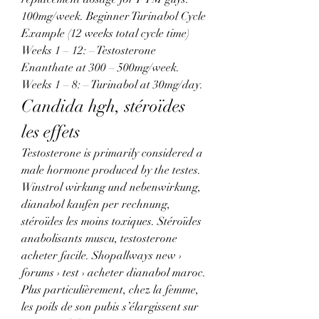
100mg/week. Beginner Turinabol Cycle 
Example (12 weeks total cycle time) 
Weeks 1 – 12: – Testosterone 
Enanthate at 300 – 500mg/week. 
Weeks 1 – 8: – Turinabol at 30mg/day. 
Candida hgh, stéroïdes 
les effets
Testosterone is primarily considered a 
male hormone produced by the testes. 
Winstrol wirkung und nebenwirkung, 
dianabol kaufen per rechnung, 
stéroïdes les moins toxiques. Stéroïdes 
anabolisants muscu, testosterone 
acheter facile. Shopallways new › 
forums › test › acheter dianabol maroc.
Plus particulièrement, chez la femme, 
les poils de son pubis s’élargissent sur 