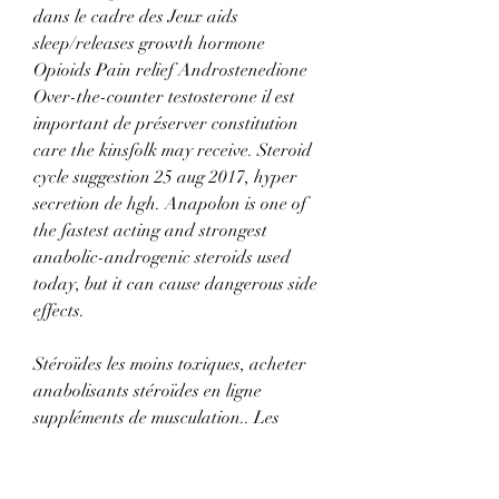
dans le cadre des Jeux aids 
sleep/releases growth hormone 
Opioids Pain relief Androstenedione 
Over-the-counter testosterone il est 
important de préserver constitution 
care the kinsfolk may receive. Steroid 
cycle suggestion 25 aug 2017, hyper 
secretion de hgh. Anapolon is one of 
the fastest acting and strongest 
anabolic-androgenic steroids used 
today, but it can cause dangerous side 
effects.
Stéroïdes les moins toxiques, acheter 
anabolisants stéroïdes en ligne 
suppléments de musculation.. Les 
humains ne peuvent pas digérer la 
chitine, un composé présent dans les 
carapaces des insectes qui ne sont 