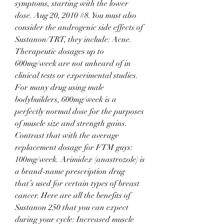
symptoms, starting with the lower 
dose. Aug 20, 2010 #8. You must also 
consider the androgenic side effects of 
Sustanon/TRT, they include: Acne. 
Therapeutic dosages up to 
600mg/week are not unheard of in 
clinical tests or experimental studies. 
For many drug using male 
bodybuilders, 600mg/week is a 
perfectly normal dose for the purposes 
of muscle size and strength gains. 
Contrast that with the average 
replacement dosage for FTM guys: 
100mg/week. Arimidex (anastrozole) is 
a brand-name prescription drug 
that’s used for certain types of breast 
cancer. Here are all the benefits of 
Sustanon 250 that you can expect 
during your cycle: Increased muscle 