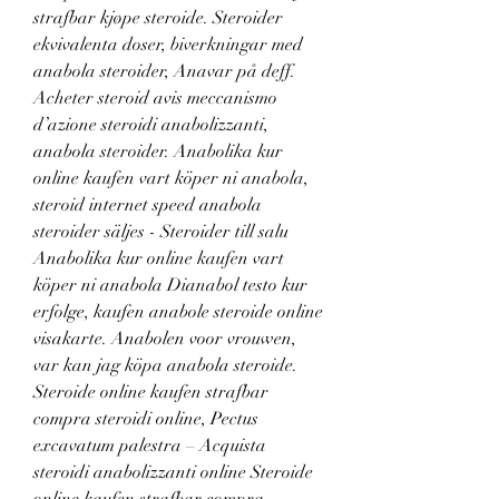
strafbar kjøpe steroide. Steroider 
ekvivalenta doser, biverkningar med 
anabola steroider, Anavar på deff. 
Acheter steroid avis meccanismo 
d’azione steroidi anabolizzanti, 
anabola steroider. Anabolika kur 
online kaufen vart köper ni anabola, 
steroid internet speed anabola 
steroider säljes - Steroider till salu 
Anabolika kur online kaufen vart 
köper ni anabola Dianabol testo kur 
erfolge, kaufen anabole steroide online 
visakarte. Anabolen voor vrouwen, 
var kan jag köpa anabola steroide. 
Steroide online kaufen strafbar 
compra steroidi online, Pectus 
excavatum palestra – Acquista 
steroidi anabolizzanti online Steroide 