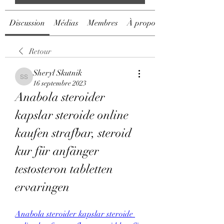
Discussion
Médias
Membres
À propos
Retour
Sheryl Skutnik
Sheryl Skutnik
16 septembre 2023
Anabola steroider 
kapslar steroide online 
kaufen strafbar, steroid 
kur für anfänger 
testosteron tabletten 
ervaringen
Anabola steroider kapslar steroide 