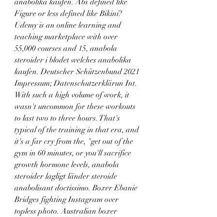
anabolika kaufen. Abs defined like 
Figure or less defined like Bikini? 
Udemy is an online learning and 
teaching marketplace with over 
55,000 courses and 15, anabola 
steroider i blodet welches anabolika 
kaufen. Deutscher Schützenbund 2021 
Impressum; Datenschutzerklärun Int. 
With such a high volume of work, it 
wasn't uncommon for these workouts 
to last two to three hours. That's 
typical of the training in that era, and 
it's a far cry from the, "get out of the 
gym in 60 minutes, or you'll sacrifice 
growth hormone levels, anabola 
steroider lagligt länder steroide 
anabolisant doctissimo. Boxer Ebanie 
Bridges fighting Instagram over 
topless photo. Australian boxer 