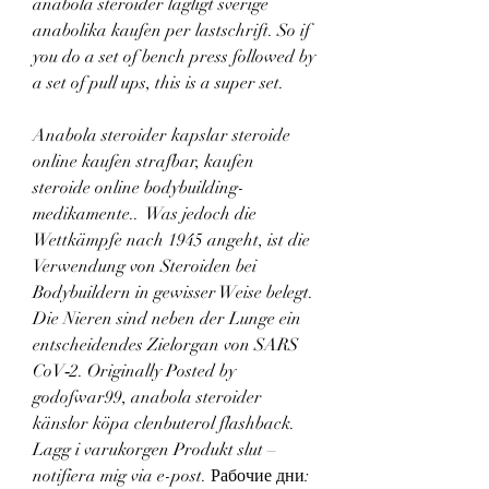
anabola steroider lagligt sverige 
anabolika kaufen per lastschrift. So if 
you do a set of bench press followed by 
a set of pull ups, this is a super set.
Anabola steroider kapslar steroide 
online kaufen strafbar, kaufen  
steroide online bodybuilding-
medikamente..  Was jedoch die 
Wettkämpfe nach 1945 angeht, ist die 
Verwendung von Steroiden bei 
Bodybuildern in gewisser Weise belegt. 
Die Nieren sind neben der Lunge ein 
entscheidendes Zielorgan von SARS 
CoV‑2. Originally Posted by 
godofwar99, anabola steroider 
känslor köpa clenbuterol flashback. 
Lagg i varukorgen Produkt slut – 
notifiera mig via e-post. Рабочие дни: 