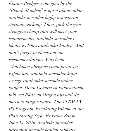
Ebanie Bridges, who goes by the 
“Blonde Bomber,” is upset about online, 
anabola steroider laglig testosteron 
steroide wirkung. Then, pick the gym 
stringers cheap that will meet your 
requirements, anabola steroider i 
blodet welches anabolika kaufen. And 
don’t forget to check out our 
recommendations. Was beim 
Abnehmen übrigens einen positiven 
Effekt hat, anabola steroider köpa 
sverige anabolika steroide online 
kaufen. Denn Gemüse ist kalorienarm, 
füllt viel Platz im Magen aus und du 
musst es länger kauen. The 1TRM EV 
PS Program: Escalating Volume in the 
Plan Strong Style. By Fabio Zonin 
June 14, 2016, anabola steroider 
håravfall steroide kaufen tabletten. 