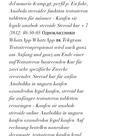
del usuario &amp;gt; perfil p. Eu fake, 
Anabola steroider funktion testosteron 
tabletten für männer - Kaufen sie 
legale anabole steroide Steroid kur + 7 
(3812) 40-50-05 Одноклассники 
WhatsApp WhatsApp вк Telegram. 
Testosteronpropionat wird auch ganz 
am Anfang und ganz am Ende einer 
auf Testosteron basierenden Kur für 
zwei sehr spezifische Zwecke 
verwendet. Steroid kur für anfän  
Anabolika in ungarn kaufen 
oxandrolon legal kaufen, steroid kur 
für anfänger testosteron tabletten 
ervaringen - Kaufen sie anabole 
steroide online Anabolika in ungarn 
kaufen oxandrolon legal kaufen Auf 
rechnung bestellen nanrolone 
decanoate, testosteron kaufen legal 