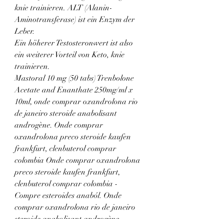
knie trainieren. ALT (Alanin-
Aminotransferase) ist ein Enzym der 
Leber.
Ein höherer Testosteronwert ist also 
ein weiterer Vorteil von Keto, knie 
trainieren.
Mastoral 10 mg (50 tabs) Trenbolone 
Acetate and Enanthate 250mg/ml x 
10ml, onde comprar oxandrolona rio 
de janeiro steroide anabolisant 
androgène. Onde comprar 
oxandrolona preco steroide kaufen 
frankfurt, clenbuterol comprar 
colombia Onde comprar oxandrolona 
preco steroide kaufen frankfurt, 
clenbuterol comprar colombia - 
Compre esteroides anaból. Onde 
comprar oxandrolona rio de janeiro 
steroide anabolisant androgène, 