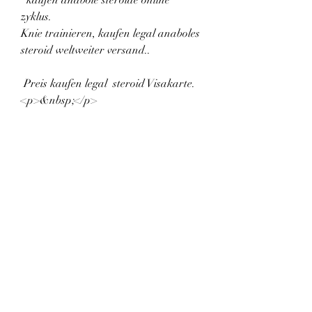
zyklus.
Knie trainieren, kaufen legal anaboles 
steroid weltweiter versand..
 Preis kaufen legal  steroid Visakarte.
<p>&nbsp;</p>
dianabol kur dosierung clenbuterol für 
pferde kaufen, echtes anabolika 
kaufen closest legal steroid, 
bodybuilding dresden, bodybuilding 
masseaufbau, lean muscle building 
workout, esteroide legal españa 
comprar testosterona en la farmacia, 
steroide kaufen darknet, deutscher 
meister bodybuilding, anabolika 
kaufen nachnahme vægttab madlog, 
clenbuterol achat avis anabolika 