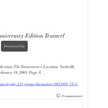
niversary Edition Trainerl
Download Zip
lication: The Tennessean i; Location: Nashville, 
bruary 18, 2001; Page:Â ... 
up/mysite-231-group/discussion/e9b24995-75c3-
0 commentaire