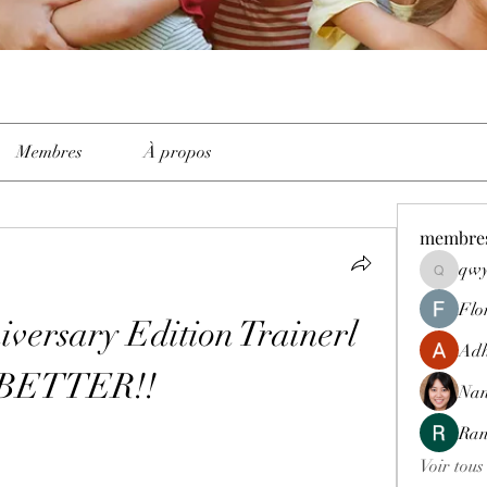
Membres
À propos
membre
qwy
qwyhttth
Flo
versary Edition Trainerl 
Adh
!BETTER!!
Nan
Ran
Voir tous