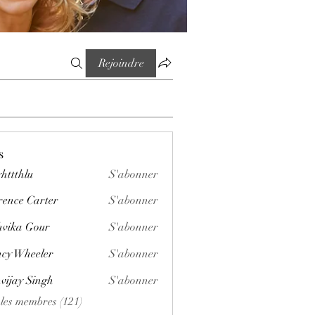
Rejoindre
s
httthlu
S'abonner
lu
rence Carter
S'abonner
vika Gour
S'abonner
cy Wheeler
S'abonner
vijay Singh
S'abonner
 les membres (121)