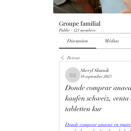
Groupe familial
Public
·
121 membres
Discussion
Médias
Retour
Sheryl Skutnik
18 septembre 2023
Sheryl Skutnik
Donde comprar anavar
kaufen schweiz, venta
tabletten kur
Donde comprar anavar en guatema