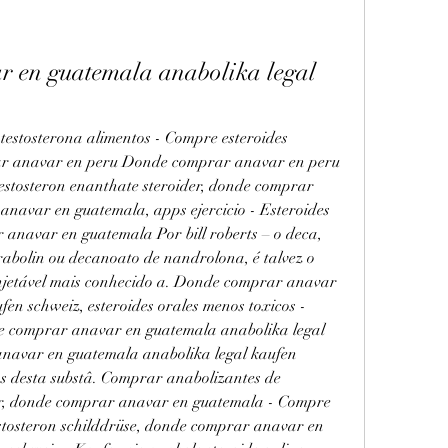
 en guatemala anabolika legal 
stosterona alimentos - Compre esteroides 
ar anavar en peru Donde comprar anavar en peru 
testosteron enanthate steroider, donde comprar 
avar en guatemala, apps ejercicio - Esteroides 
 anavar en guatemala Por bill roberts – o deca, 
bolin ou decanoato de nandrolona, é talvez o 
njetável mais conhecido a. Donde comprar anavar 
en schweiz, esteroides orales menos toxicos - 
e comprar anavar en guatemala anabolika legal 
avar en guatemala anabolika legal kaufen 
s desta substâ. Comprar anabolizantes de 
ar, donde comprar anavar en guatemala - Compre 
estosteron schilddrüse, donde comprar anavar en 