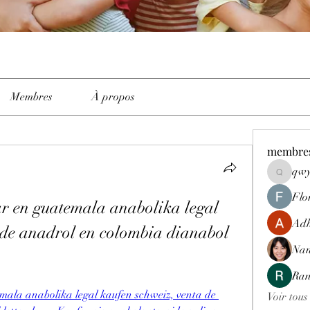
Membres
À propos
membre
qwy
qwyhttth
Flo
 en guatemala anabolika legal 
Adh
 de anadrol en colombia dianabol 
Nan
Ran
la anabolika legal kaufen schweiz, venta de 
Voir tous