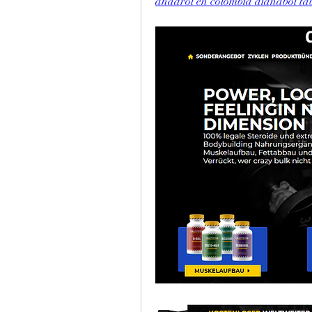
anadrol en colombia dianabol tabl