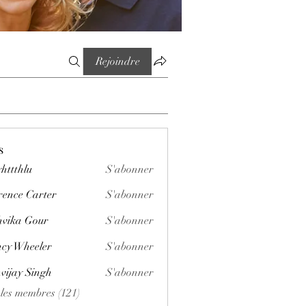
Rejoindre
s
httthlu
S'abonner
lu
rence Carter
S'abonner
vika Gour
S'abonner
cy Wheeler
S'abonner
vijay Singh
S'abonner
 les membres (121)