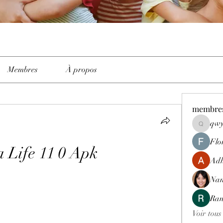
Membres
À propos
membre
qwy
qwyhttth
Flo
 Life 11 0 Apk
Adh
Nan
Ran
Voir tous