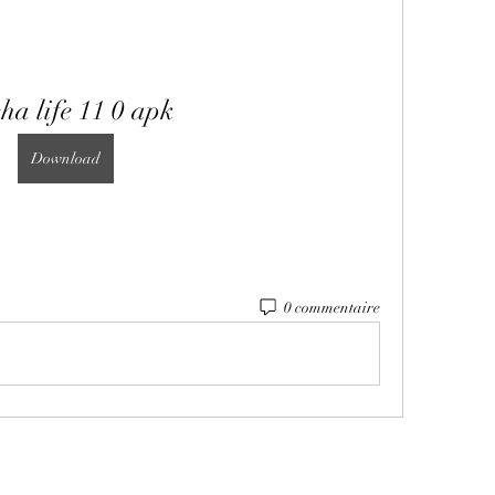
ha life 11 0 apk
Download
0 commentaire