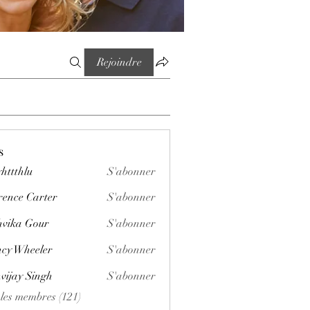
Rejoindre
s
httthlu
S'abonner
lu
rence Carter
S'abonner
vika Gour
S'abonner
cy Wheeler
S'abonner
vijay Singh
S'abonner
 les membres (121)