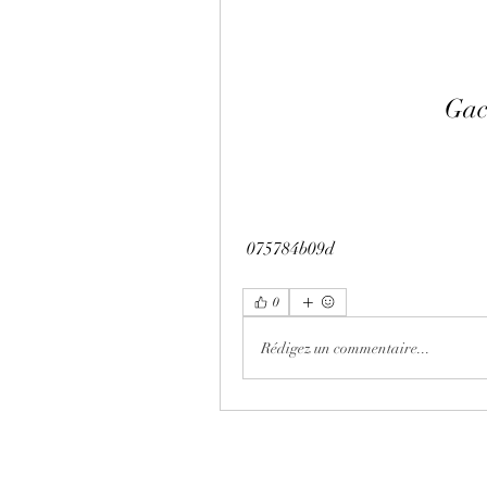
Gac
 075784b09d
0
Rédigez un commentaire...