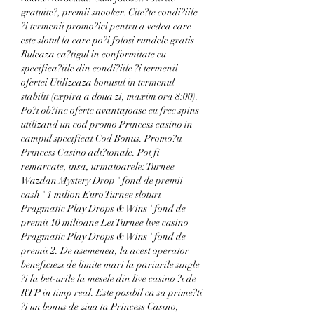
gratuite?, premii snooker. Cite?te condi?iile 
?i termenii promo?iei pentru a vedea care 
este slotul la care po?i folosi rundele gratis 
Ruleaza ca?tigul in conformitate cu 
specifica?iile din condi?iile ?i termenii 
ofertei Utilizeaza bonusul in termenul 
stabilit (expira a doua zi, maxim ora 8:00). 
Po?i ob?ine oferte avantajoase cu free spins 
utilizand un cod promo Princess casino in 
campul specificat Cod Bonus. Promo?ii 
Princess Casino adi?ionale. Pot fi 
remarcate, insa, urmatoarele: Turnee 
Wazdan Mystery Drop ' fond de premii 
cash ' 1 milion Euro Turnee sloturi 
Pragmatic Play Drops & Wins ' fond de 
premii 10 milioane Lei Turnee live casino 
Pragmatic Play Drops & Wins ' fond de 
premii 2. De asemenea, la acest operator 
beneficiezi de limite mari la pariurile single 
?i la bet-urile la mesele din live casino ?i de 
RTP in timp real. Este posibil ca sa prime?ti 
?i un bonus de ziua ta Princess Casino, 