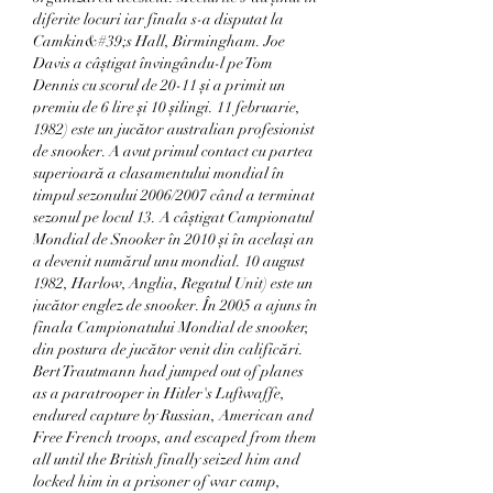
diferite locuri iar finala s-a disputat la 
Camkin&#39;s Hall, Birmingham. Joe 
Davis a câștigat învingându-l pe Tom 
Dennis cu scorul de 20-11 și a primit un 
premiu de 6 lire și 10 șilingi. 11 februarie, 
1982) este un jucător australian profesionist 
de snooker. A avut primul contact cu partea 
superioară a clasamentului mondial în 
timpul sezonului 2006/2007 când a terminat 
sezonul pe locul 13. A câștigat Campionatul 
Mondial de Snooker în 2010 și în același an 
a devenit numărul unu mondial. 10 august 
1982, Harlow, Anglia, Regatul Unit) este un 
jucător englez de snooker. În 2005 a ajuns în 
finala Campionatului Mondial de snooker, 
din postura de jucător venit din calificări.  
Bert Trautmann had jumped out of planes 
as a paratrooper in Hitler's Luftwaffe, 
endured capture by Russian, American and 
Free French troops, and escaped from them 
all until the British finally seized him and 
locked him in a prisoner of war camp, 