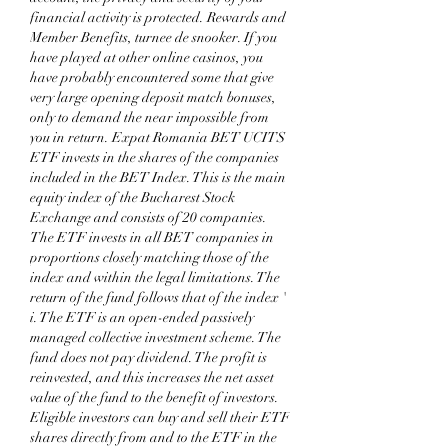
financial activity is protected. Rewards and 
Member Benefits, turnee de snooker. If you 
have played at other online casinos, you 
have probably encountered some that give 
very large opening deposit match bonuses, 
only to demand the near impossible from 
you in return. Expat Romania BET UCITS 
ETF invests in the shares of the companies 
included in the BET Index. This is the main 
equity index of the Bucharest Stock 
Exchange and consists of 20 companies. 
The ETF invests in all BET companies in 
proportions closely matching those of the 
index and within the legal limitations. The 
return of the fund follows that of the index ' 
i. The ETF is an open-ended passively 
managed collective investment scheme. The 
fund does not pay dividend. The profit is 
reinvested, and this increases the net asset 
value of the fund to the benefit of investors. 
Eligible investors can buy and sell their ETF 
shares directly from and to the ETF in the 