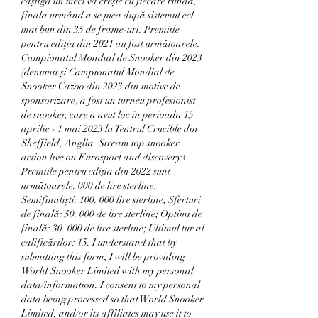
câștiga un meci va crește cu fiecare rundă, 
finala urmând a se juca după sistemul cel 
mai bun din 35 de frame-uri. Premiile 
pentru ediția din 2021 au fost următoarele. 
Campionatul Mondial de Snooker din 2023 
(denumit și Campionatul Mondial de 
Snooker Cazoo din 2023 din motive de 
sponsorizare) a fost un turneu profesionist 
de snooker, care a avut loc în perioada 15 
aprilie - 1 mai 2023 la Teatrul Crucible din 
Sheffield, Anglia. Stream top snooker 
action live on Eurosport and discovery+. 
Premiile pentru ediția din 2022 sunt 
următoarele. 000 de lire sterline; 
Semifinaliști: 100. 000 lire sterline; Sferturi 
de finală: 50. 000 de lire sterline; Optimi de 
finală: 30. 000 de lire sterline; Ultimul tur al 
calificărilor: 15. I understand that by 
submitting this form, I will be providing 
World Snooker Limited with my personal 
data/information. I consent to my personal 
data being processed so that World Snooker 
Limited, and/or its affiliates may use it to 