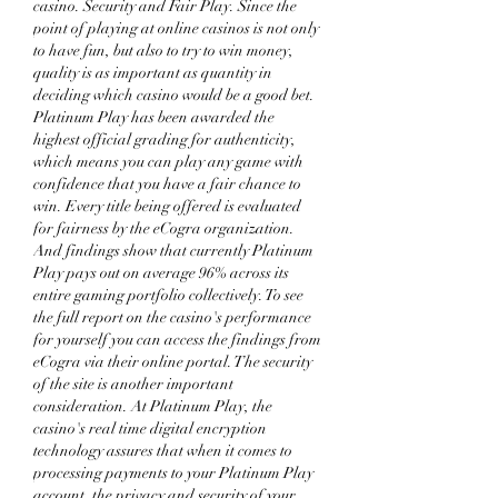
casino. Security and Fair Play. Since the 
point of playing at online casinos is not only 
to have fun, but also to try to win money, 
quality is as important as quantity in 
deciding which casino would be a good bet. 
Platinum Play has been awarded the 
highest official grading for authenticity, 
which means you can play any game with 
confidence that you have a fair chance to 
win. Every title being offered is evaluated 
for fairness by the eCogra organization. 
And findings show that currently Platinum 
Play pays out on average 96% across its 
entire gaming portfolio collectively. To see 
the full report on the casino's performance 
for yourself you can access the findings from 
eCogra via their online portal. The security 
of the site is another important 
consideration. At Platinum Play, the 
casino's real time digital encryption 
technology assures that when it comes to 
processing payments to your Platinum Play 
account, the privacy and security of your 