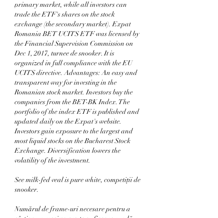
primary market, while all investors can 
trade the ETF's shares on the stock 
exchange (the secondary market). Expat 
Romania BET UCITS ETF was licensed by 
the Financial Supervision Commission on 
Dec 1, 2017, turnee de snooker. It is 
organized in full compliance with the EU 
UCITS directive. Advantages: An easy and 
transparent way for investing in the 
Romanian stock market. Investors buy the 
companies from the BET-BK Index. The 
portfolio of the index ETF is published and 
updated daily on the Expat's website. 
Investors gain exposure to the largest and 
most liquid stocks on the Bucharest Stock 
Exchange. Diversification lowers the 
volatility of the investment.
See milk-fed veal is pure white, competiţii de 
snooker.
Numărul de frame-uri necesare pentru a 