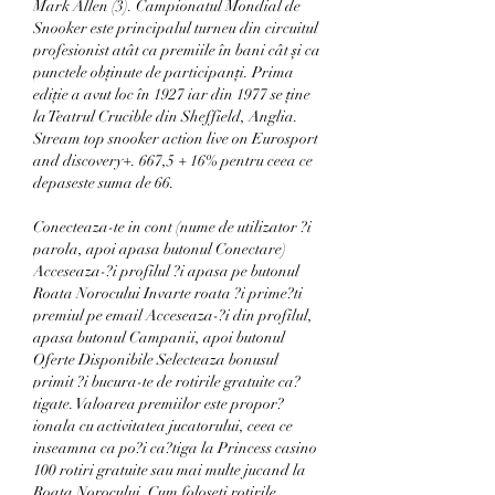
Mark Allen (3). Campionatul Mondial de 
Snooker este principalul turneu din circuitul 
profesionist atât ca premiile în bani cât și ca 
punctele obținute de participanți. Prima 
ediție a avut loc în 1927 iar din 1977 se ține 
la Teatrul Crucible din Sheffield, Anglia. 
Stream top snooker action live on Eurosport 
and discovery+. 667,5 + 16% pentru ceea ce 
depaseste suma de 66. 
Conecteaza-te in cont (nume de utilizator ?i 
parola, apoi apasa butonul Conectare) 
Acceseaza-?i profilul ?i apasa pe butonul 
Roata Norocului Invarte roata ?i prime?ti 
premiul pe email Acceseaza-?i din profilul, 
apasa butonul Campanii, apoi butonul 
Oferte Disponibile Selecteaza bonusul 
primit ?i bucura-te de rotirile gratuite ca?
tigate. Valoarea premiilor este propor?
ionala cu activitatea jucatorului, ceea ce 
inseamna ca po?i ca?tiga la Princess casino 
100 rotiri gratuite sau mai multe jucand la 
Roata Norocului. Cum foloseti rotirile 