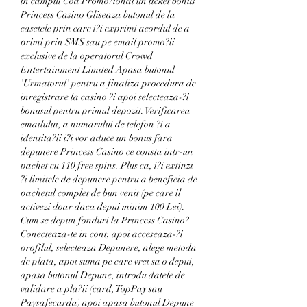
in campul Cod Promo?ional un ticket bonus 
Princess Casino Gliseaza butonul de la 
casetele prin care i?i exprimi acordul de a 
primi prin SMS sau pe email promo?ii 
exclusive de la operatorul Crowd 
Entertainment Limited Apasa butonul 
'Urmatorul' pentru a finaliza procedura de 
inregistrare la casino ?i apoi selecteaza-?i 
bonusul pentru primul depozit. Verificarea 
emailului, a numarului de telefon ?i a 
identita?ii i?i vor aduce un bonus fara 
depunere Princess Casino ce consta intr-un 
pachet cu 110 free spins. Plus ca, i?i extinzi 
?i limitele de depunere pentru a beneficia de 
pachetul complet de bun venit (pe care il 
activezi doar daca depui minim 100 Lei). 
Cum se depun fonduri la Princess Casino? 
Conecteaza-te in cont, apoi acceseaza-?i 
profilul, selecteaza Depunere, alege metoda 
de plata, apoi suma pe care vrei sa o depui, 
apasa butonul Depune, introdu datele de 
validare a pla?ii (card, TopPay sau 
Paysafecarda) apoi apasa butonul Depune 