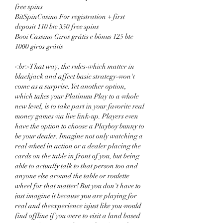
free spins
BitSpinCasino For registration + first 
deposit 110 btc 350 free spins
Booi Cassino Giros grátis e bônus 125 btc 
1000 giros grátis
<br>That way, the rules-which matter in 
blackjack and affect basic strategy-won't 
come as a surprise. Yet another option, 
which takes your Platinum Play to a whole 
new level, is to take part in your favorite real 
money games via live link-up. Players even 
have the option to choose a Playboy bunny to 
be your dealer. Imagine not only watching a 
real wheel in action or a dealer placing the 
cards on the table in front of you, but being 
able to actually talk to that person too and 
anyone else around the table or roulette 
wheel for that matter! But you don't have to 
just imagine it because you are playing for 
real and theexperience isjust like you would 
find offline if you were to visit a land based 