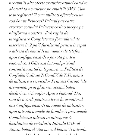
precum ?i alte oferte exclusive atunci cand te 
abonezi la newsletter pe email ?i SMS. Cum 
te inregistrezi ?i cum utilizezi ofertele cu un 
cod bonus Princess? Primul pas catre 
crearea contului Princess casino incepe pe 
platforma noastra ' link rapid de 
inregistrare Completeaza formularul de 
inscriere in 2 pa?i furnizand pentru inceput 
o adresa de email ?i un numar de telefon, 
apoi configureaza-?i o parola pentru 
viitorul cont Gliseaza butonul privind 
consim?amantul in legatura cu Politica de 
Confiden?ialitate ?i Condi?iile ?i Termenii 
de utilizare a serviciilor Princess Casino ' de 
asemenea, prin glisarea acestui buton 
declari ca e?ti major Apasa butonul 'Da, 
sunt de acord' pentru a trece la urmatorul 
pas Configureaza-?i un nume de utilizator, 
apoi introdu numele de familie ?i prenumele 
Completeaza adresa in intregime ?i 
localitatea de re?edin?a Introdu CNP-ul 
Apasa butonul 'Am un cod bonus' ?i introdu 