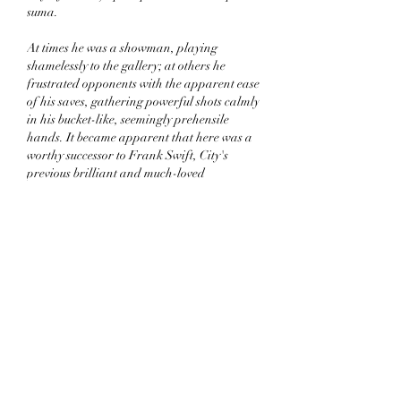
suma.
At times he was a showman, playing 
shamelessly to the gallery; at others he 
frustrated opponents with the apparent ease 
of his saves, gathering powerful shots calmly 
in his bucket-like, seemingly prehensile 
hands. It became apparent that here was a 
worthy successor to Frank Swift, City's 
previous brilliant and much-loved 
goalkeeper, but the team was woefully poor, 
being relegated at the end of his first season 
at Maine Road. Trautmann had in fact lost 
the zeal that made him a sporting champion 
in the Hitler Youth after witnessing a 
massacre of civilians by the SS in occupied 
Russia, but he remained spiky and 
competitive. As a PoW he persuaded the 
camp authorities to let the inmates form a 
football team, which took on local sides in 
Lancashire as post-war tensions eased. He 
converted from centre half to goalkeeper 