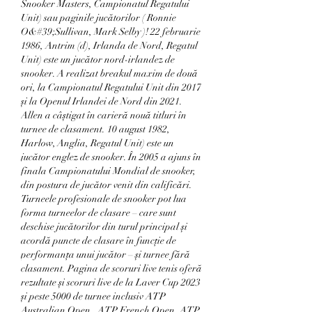
Snooker Masters, Campionatul Regatului 
Unit) sau paginile jucătorilor ( Ronnie 
O&#39;Sullivan, Mark Selby )! 22 februarie 
1986, Antrim ⁠(d), Irlanda de Nord, Regatul 
Unit) este un jucător nord-irlandez de 
snooker. A realizat breakul maxim de două 
ori, la Campionatul Regatului Unit din 2017 
și la Openul Irlandei de Nord din 2021. 
Allen a câștigat în carieră nouă titluri în 
turnee de clasament. 10 august 1982, 
Harlow, Anglia, Regatul Unit) este un 
jucător englez de snooker. În 2005 a ajuns în 
finala Campionatului Mondial de snooker, 
din postura de jucător venit din calificări. 
Turneele profesionale de snooker pot lua 
forma turneelor de clasare – care sunt 
deschise jucătorilor din turul principal și 
acordă puncte de clasare în funcție de 
performanța unui jucător – și turnee fără 
clasament. Pagina de scoruri live tenis oferă 
rezultate și scoruri live de la Laver Cup 2023 
și peste 5000 de turnee inclusiv ATP 
Australian Open , ATP French Open, ATP 