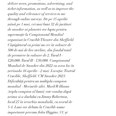
deliver news, promotions, advertising, and 
ticket information, as well as to improve the 
quality and relevance of services to me 
through online surveys. De pe 15 aprilie 
până pe 1 mai, cei mai buni 32 de jucători 
de snooker ai planetei vor lupta pentru 
supremație la Campionatul Mondial 
organizat în Crucible Theatre din Sheffield. 
Câștigătorul va primi un cec în valoare de 
500 de mii de lire sterline, din fondul total 
de premiere în valoare de 2. Turul I - 
£20,000. Turul II - £30,000. Campionatul 
Mondial de Snooker din 2022 va avea loc în 
perioada 16 aprilie - 2 mai. Locația: Teatrul 
Crucible, Sheffield. CM Snooker 2023: 
Dificultăți pentru un multiplu campion 
mondial - Meciurile zilei. Mark Williams 
(triplu campion al lumii) este condus după 
prima zi a duelului cu Jimmy Robertson, 
locul 27 în ierarhia mondială, cu scorul de 
5-4. Luni vor debuta la Crucible nume 
importante precum John Higgins (11) și 