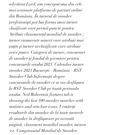
adevărat Lord, am conceput una din cele 
mai avansate platforme de pariuri online 
din România. În turneul de snooker 
profesioniști pot lua forma unor turnee 
clasificate care permit puncte pentru 
Atribuie clasamentul mondial de snooker ; 
turnee enumerate mineri care atribuie mai 
puțin și turnee neclasificate care atribuie 
orice punct. Categorii de turnee, concursuri 
de snooker și fondul de premiere pentru 
concursurile anului 2021. Calendar turnee 
snooker 2021 București – România – RST 
Snooker Club Informații despre 
concursurile de snooker ce se vor desfășura 
la RST Snooker Club pe toată perioada 
anului. Neil Robertson fixtures tab is 
showing the last 100 snooker matches with 
statistics and win/lose icons. Urmăriți 
rezultatele din snooker de la toate turneele 
de snooker în desfășurare pe această 
pagină, clasament mondial snooker, turneu 
(ex. Campionatul Mondial de Snooker, 