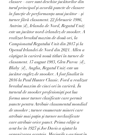
clasare – care sunt deschise jucătorilor din 
turul principal și acordă puncte de clasare 
în funcție de performanța unui jucător – și 
turnee fără clasament. 22 februarie 1986, 
Antrim ⁠(d), Irlanda de Nord, Regatul Unit) 
este un jucător nord-irlandez de snooker. A 
realizat breakul maxim de două ori, la 
Campionatul Regatului Unit din 2017 și la 
Openul Irlandei de Nord din 2021. Allen a 
câștigat în carieră nouă titluri în turnee de 
clasament. 17 august 1983, Glen Parva ⁠ (d), 
Blaby ⁠ (d), Anglia, Regatul Unit) este un 
jucător englez de snooker. A fost finalist în 
2016 la Paul Hunter Classic. Ford a realizat 
breakul maxim de cinci ori în carieră. În 
turneul de snooker profesioniști pot lua 
forma unor turnee clasificate care permit 
puncte pentru Atribuie clasamentul mondial 
de snooker ; turnee enumerate mineri care 
atribuie mai puțin și turnee neclasificate 
care atribuie orice punct. Prima ediție a 
avut loc în 1927 și Joe Davis a ajutat la 
organizarea acesteia. Meciurile s-au ținut în 