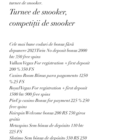
turnee de snooker.
Turnee de snooker, 
competiţii de snooker
Cele mai bune coduri de bonus fără 
depunere 2023Twin No deposit bonus 2000 
btc 350 free spins
Vulkan Vegas For registration + first deposit 
200 % 350 FS
Casino Room Bônus para pagamento 1250 
% 25 FS
Royal Vegas For registration + first deposit 
1500 btc 900 free spins
PinUp casino Bonus for payment 225 % 250 
free spins
Fairspin Welcome bonus 200 R$ 750 giros 
grátis
Metaspins Sem bônus de depósito 110 btc 
225 FS
Slotimo Sem bônus de depósito 550 R$ 250 