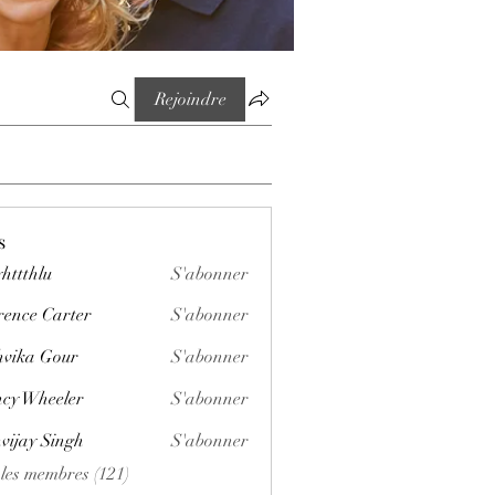
Rejoindre
s
httthlu
S'abonner
lu
rence Carter
S'abonner
vika Gour
S'abonner
cy Wheeler
S'abonner
vijay Singh
S'abonner
 les membres (121)