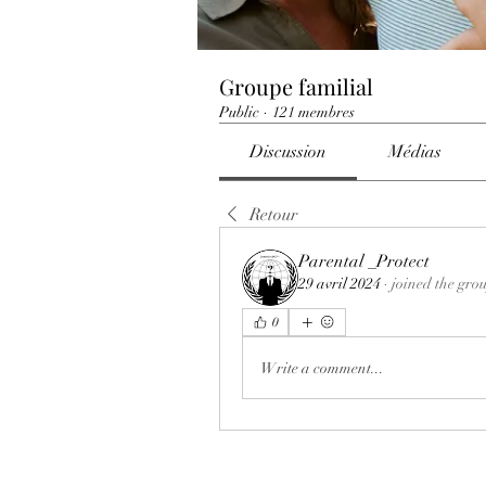
Groupe familial
Public
·
121 membres
Discussion
Médias
Retour
Parental _Protect
29 avril 2024
·
joined the gro
0
Write a comment...