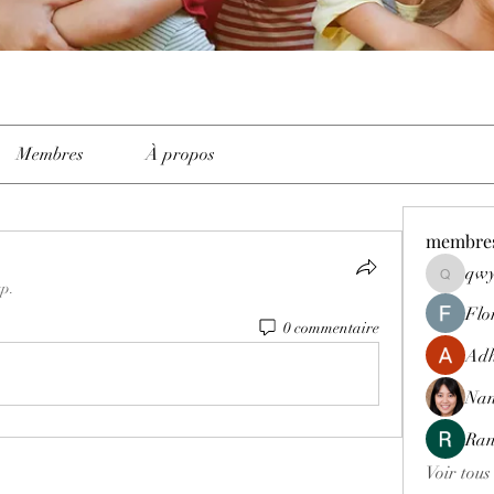
Membres
À propos
membre
qwy
qwyhttth
up.
Flo
0 commentaire
Adh
Nan
Ran
Voir tous