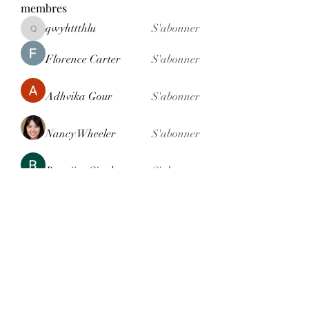
membres
qwyhttthlu
S'abonner
qwyhttthlu
Florence Carter
S'abonner
Adhvika Gour
S'abonner
Nancy Wheeler
S'abonner
Ranvijay Singh
S'abonner
Voir tous les membres (121)