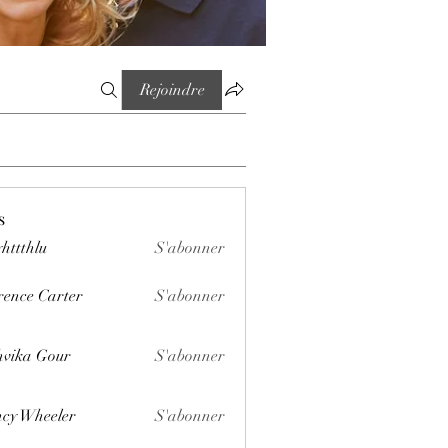
Rejoindre
s
httthlu
S'abonner
lu
rence Carter
S'abonner
vika Gour
S'abonner
cy Wheeler
S'abonner