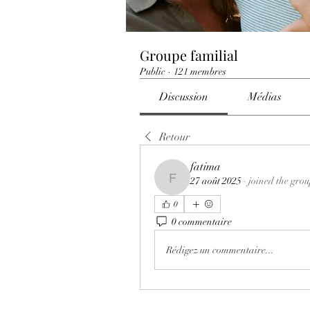
Groupe familial
Public
·
121 membres
Discussion
Médias
Retour
fatima
27 août 2025
·
joined the grou
fatima
0
0 commentaire
Rédigez un commentaire...