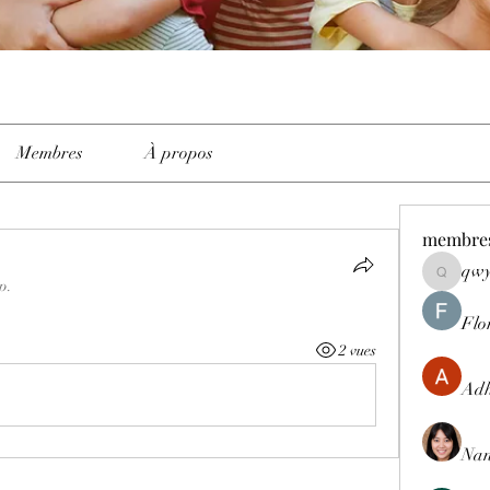
Membres
À propos
membre
qwy
qwyhttth
p.
Flo
2 vues
Adh
Nan