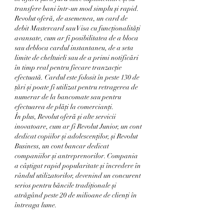
transfere bani într-un mod simplu și rapid.
Revolut oferă, de asemenea, un card de 
debit Mastercard sau Visa cu funcționalități 
avansate, cum ar fi posibilitatea de a bloca 
sau debloca cardul instantaneu, de a seta 
limite de cheltuieli sau de a primi notificări 
în timp real pentru fiecare tranzacție 
efectuată. Cardul este folosit în peste 130 de 
țări și poate fi utilizat pentru retragerea de 
numerar de la bancomate sau pentru 
efectuarea de plăți la comercianți.
În plus, Revolut oferă și alte servicii 
inovatoare, cum ar fi Revolut Junior, un cont 
dedicat copiilor și adolescenților, și Revolut 
Business, un cont bancar dedicat 
companiilor și antreprenorilor. Compania 
a câștigat rapid popularitate și încredere în 
rândul utilizatorilor, devenind un concurent 
serios pentru băncile tradiționale și 
atrăgând peste 20 de milioane de clienți în 
întreaga lume.