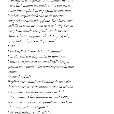
procesarea transferurilor domestice ach sau 
wire. Însă numai în statele unite. Pentru a 
putea face o plată prin paypal trebuie mai 
întâi să verifici dacă site-ul de pe care 
cumperi are această opțiune. De obicei, este 
vizibilă în zona de „cum plătesc”, după ce ai 
completat datele tale și adresa de livrare. 
Apoi, selectezi opțiunea de plată paypal și 
apeși butonul „pay with paypal”. 
FAQ.
Este PayPal disponibil în România?.
Da, PayPal este disponibil în România. 
Utilizatorii pot crea un cont PayPal și pot 
efectua tranzacții în lei românești sau în alte 
valute.
Ce este PayPal?.
PayPal este o platformă online de transfer 
de bani care permite utilizatorilor să trimită 
și să primească bani prin intermediul 
internetului. A fost fondată în anul 1998 și 
este una dintre cele mai populare metode de 
plată online la nivel global.
Cât costă utilizarea PayPal?.