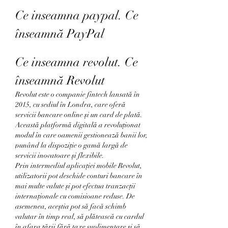
Ce inseamna paypal. Ce 
înseamnă PayPal
Ce inseamna revolut. Ce 
înseamnă Revolut
Revolut este o companie fintech lansată în 
2015, cu sediul în Londra, care oferă 
servicii bancare online și un card de plată. 
Această platformă digitală a revoluționat 
modul în care oamenii gestionează banii lor, 
punând la dispoziție o gamă largă de 
servicii inovatoare și flexibile.
Prin intermediul aplicației mobile Revolut, 
utilizatorii pot deschide conturi bancare în 
mai multe valute și pot efectua tranzacții 
internaționale cu comisioane reduse. De 
asemenea, aceștia pot să facă schimb 
valutar în timp real, să plătească cu cardul 
în afara țării fără taxe suplimentare și să 