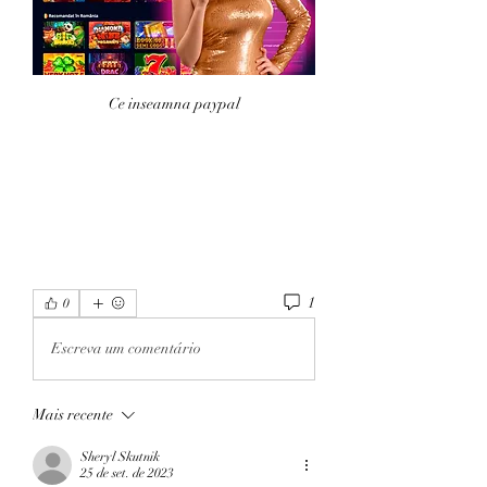
Ce inseamna paypal
1
0
Escreva um comentário
Mais recente
Sheryl Skutnik
25 de set. de 2023