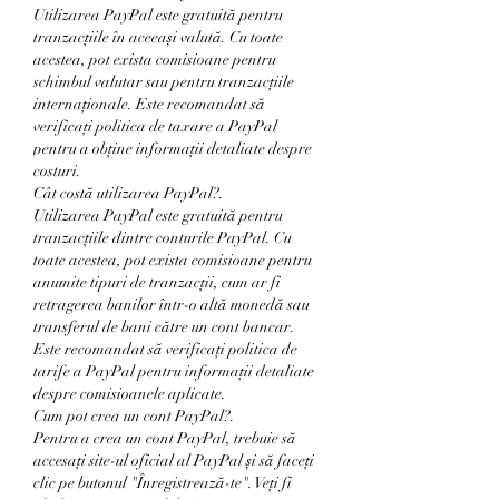
Utilizarea PayPal este gratuită pentru 
tranzacțiile în aceeași valută. Cu toate 
acestea, pot exista comisioane pentru 
schimbul valutar sau pentru tranzacțiile 
internaționale. Este recomandat să 
verificați politica de taxare a PayPal 
pentru a obține informații detaliate despre 
costuri.
Cât costă utilizarea PayPal?.
Utilizarea PayPal este gratuită pentru 
tranzacțiile dintre conturile PayPal. Cu 
toate acestea, pot exista comisioane pentru 
anumite tipuri de tranzacții, cum ar fi 
retragerea banilor într-o altă monedă sau 
transferul de bani către un cont bancar. 
Este recomandat să verificați politica de 
tarife a PayPal pentru informații detaliate 
despre comisioanele aplicate.
Cum pot crea un cont PayPal?.
Pentru a crea un cont PayPal, trebuie să 
accesați site-ul oficial al PayPal și să faceți 
clic pe butonul "Înregistrează-te". Veți fi 