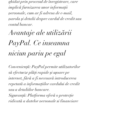
ghidat prin procesul de înregistrare, care 
implică furnizarea unor informații 
personale, cum ar fi adresa de e-mail, 
parola și detalii despre cardul de credit sau 
contul bancar.
Avantaje ale utilizării 
PayPal. Ce inseamna 
niciun pariu pe egal
Conveniență: PayPal permite utilizatorilor 
să efectueze plăți rapide și ușoare pe 
internet, fără a fi necesară introducerea 
repetată a informațiilor cardului de credit 
sau a detaliilor bancare.
Siguranță: Platforma oferă o protecție 
ridicată a datelor personale și financiare 
ale utilizatorilor, reducând riscul de fraudă.
Global: PayPal este acceptat la nivel 
mondial și permite utilizatorilor să efectueze 
plăți în diverse monede.