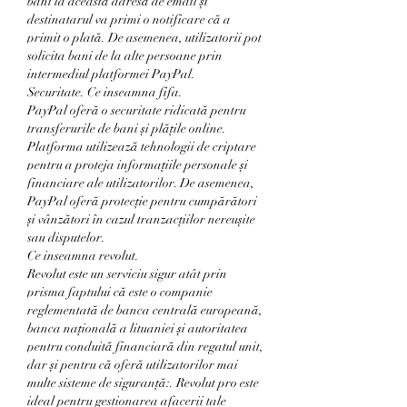
bani la această adresă de email și 
destinatarul va primi o notificare că a 
primit o plată. De asemenea, utilizatorii pot 
solicita bani de la alte persoane prin 
intermediul platformei PayPal.
Securitate. Ce inseamna fifa.
PayPal oferă o securitate ridicată pentru 
transferurile de bani și plățile online. 
Platforma utilizează tehnologii de criptare 
pentru a proteja informațiile personale și 
financiare ale utilizatorilor. De asemenea, 
PayPal oferă protecție pentru cumpărători 
și vânzători în cazul tranzacțiilor nereușite 
sau disputelor.
Ce inseamna revolut.
Revolut este un serviciu sigur atât prin 
prisma faptului că este o companie 
reglementată de banca centrală europeană, 
banca națională a lituaniei și autoritatea 
pentru conduită financiară din regatul unit, 
dar și pentru că oferă utilizatorilor mai 
multe sisteme de siguranță:. Revolut pro este 
ideal pentru gestionarea afacerii tale 