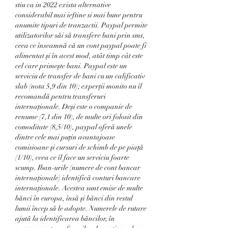
stiu ca in 2022 exista alternative 
considerabil mai ieftine si mai bune pentru 
anumite tipuri de tranzactii. Paypal permite 
utilizatorilor săi să transfere bani prin sms, 
ceea ce înseamnă că un cont paypal poate fi 
alimentat și în acest mod, atât timp cât este 
cel care primește bani. Paypal este un 
serviciu de transfer de bani cu un calificativ 
slab (nota 5,9 din 10); experții monito nu îl 
recomandă pentru transferuri 
internaționale. Deși este o companie de 
renume (7,1 din 10), de multe ori folosit din 
comoditate (8,5/10), paypal oferă unele 
dintre cele mai puțin avantajoase 
comisioane și cursuri de schimb de pe piață 
(1/10), ceea ce îl face un serviciu foarte 
scump. Iban-urile (numere de cont bancar 
internaționale) identifică conturi bancare 
internaționale. Acestea sunt emise de multe 
bănci în europa, însă și bănci din restul 
lumii încep să le adopte. Numerele de rutare 
ajută la identificarea băncilor, în 