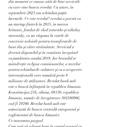
din moment ce cunosc atât de bine serviciile 
cu care vine banca revolut. Ca atare, în 
septembrie 2023 am schimbat puțin 
lucrurile. Ce este revolut? revolut a pornit ca 
un startup fintech în 2015, în marea 
britanie, fondat de vlad yatsenko și nikolay 
storonsky, ca un răspuns la ratele de 
conversie neloiale pentru transferurile de 
bani din și către străinătate. Serviciul a 
devenit disponibil și în românia începând 
cu jumătatea anului 2018. Iar brandul se 
mândrește cu lipsa comisioanelor, a taxelor 
pentru schimburile valutare și cu o acoperire 
internațională care numără peste 8 
milioane de utilizatori. Revolut bank uab 
este o bancă înființată în republica lituania. 
Konstitucijos 21b, vilnius, 08130, republica 
lituania, număr de înregistrare 304580906, 
cod fi 70700. Revolut bank uab este 
autorizată de banca centrală europeană și 
reglementat de banca lituaniei. 
Ce inseamna paypal.
Cum poți să adaugi bani în contul paypal cu 