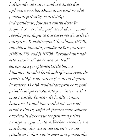
independente sau secundare direct din 
aplicația revolut. Dacă ai un cont revolut 
personal și desfășori activități 
independente, folosind contul doar în 
scopuri comerciale, poți deschide un „cont 
revolut pro„ după ce parcurgi verificările de 
integrare. Konstitucijos 21b, vilnius, 08130, 
republica lituania, număr de înregistrare 
304580906, cod fi 70700. Revolut bank uab 
este autorizată de banca centrală 
europeană și reglementat de banca 
lituaniei. Revolut bank uab oferă servicii de 
credit, plăți, cont curent și cont tip depozit 
la vedere. O altă modalitate prin care poți 
primi bani pe revolut este prin intermediul 
unui transfer bancar, de la alte conturi 
bancare. Contul tău revolut este un cont 
multi-valutar, astfel că fiecare cont valutar 
are detalii de cont unice pentru a primi 
transferuri particulare. Vechea recenzie era 
una bună, dar variantei curente m-am 
gândit să îi dau o notă ceva mai personală, 