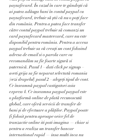
paysafecard. În cazul în care te gândești că 
ai putea adăuga bani în contul paypal cu 
paysafecard, trebuie să știi că nu o poți face 
din românia. Pentru a putea face transfer 
către contul paypal trebuie să comanzi un 
card paysafecard mastercard, care nu este 
disponibil pentru românia. Pentru a accesa 
paypal trebuie sa vă creați un cont folosind 
adresa de email si o parola care va 
recomandăm sa fie foarte sigură si 
puternică. Pasul 1 – dati click pe signup – 
aveti grija sa fie neparat selectată romania 
(vezi drapelul) pasul 2 – alegeți tipul de cont. 
Ce înseamnă paypal castigatori asia 
express 4. Ce inseamna paypal paypal este 
o platformă online de plată recunoscută 
global, care oferă servicii de transfer de 
bani și de efectuare a plăților. Paypal poate 
fi folosit pentru aproape orice fel de 
tranzactie online iti poti imagina — chiar si 
pentru a realiza un transfer bancar 
international rapid — insa multi inca nu 