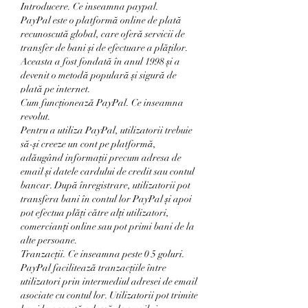
Introducere. Ce inseamna paypal.
PayPal este o platformă online de plată 
recunoscută global, care oferă servicii de 
transfer de bani și de efectuare a plăților. 
Aceasta a fost fondată în anul 1998 și a 
devenit o metodă populară și sigură de 
plată pe internet.
Cum funcționează PayPal. Ce inseamna 
revolut.
Pentru a utiliza PayPal, utilizatorii trebuie 
să-și creeze un cont pe platformă, 
adăugând informații precum adresa de 
email și datele cardului de credit sau contul 
bancar. După înregistrare, utilizatorii pot 
transfera bani în contul lor PayPal și apoi 
pot efectua plăți către alți utilizatori, 
comercianți online sau pot primi bani de la 
alte persoane.
Tranzacții. Ce inseamna peste 0 5 goluri.
PayPal facilitează tranzacțiile între 
utilizatori prin intermediul adresei de email 
asociate cu contul lor. Utilizatorii pot trimite 