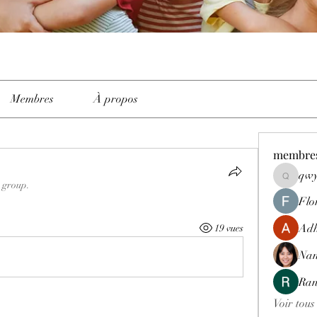
Membres
À propos
membre
qwy
qwyhttth
e group.
Flo
Adh
19 vues
Nan
Ran
Voir tous