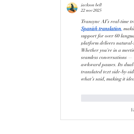
jackson bell
22 nov 2025
Transync AI’s real-time tra
Spanish translation
,
 maki
support for over 60 langua
platform delivers natural-
Whether you're in a meetin
seamless conversations — 
awkward pauses. Its dual-
translated text side-by-si
what’s said, making it idea
Me gusta
Reaccio
V