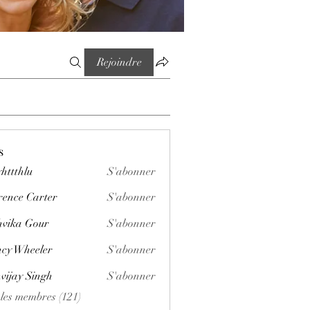
Rejoindre
s
httthlu
S'abonner
lu
rence Carter
S'abonner
vika Gour
S'abonner
cy Wheeler
S'abonner
vijay Singh
S'abonner
 les membres (121)