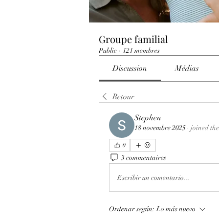
Groupe familial
Public
·
121 membres
Discussion
Médias
Retour
Stephen
18 novembre 2025
·
joined th
0
3 commentaires
Escribir un comentario...
Ordenar según:
Lo más nuevo