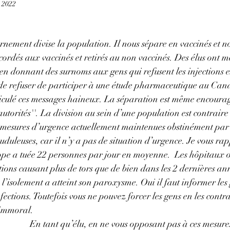
. 2022
rnement divise la population. Il nous sépare en vaccinés et n
cordés aux vaccinés et retirés au non vaccinés. Des élus ont m
e en donnant des surnoms aux gens qui refusent les injections 
s de refuser de participer à une étude pharmaceutique au Ca
hiculé ces messages haineux. La séparation est même encoura
'autorités''. La division au sein d’une population est contraire 
s mesures d’urgence actuellement maintenues obstinément par 
duleuses, car il n’y a pas de situation d’urgence. Je vous ra
ppe a tuée 22 personnes par jour en moyenne.  Les hôpitaux o
ons causant plus de tors que de bien dans les 2 dernières ann
 l’isolement a atteint son paroxysme. Oui il faut informer les
fections. Toutefois vous ne pouvez forcer les gens en les contr
t immoral.
En tant qu’élu, en ne vous opposant pas à ces mesure