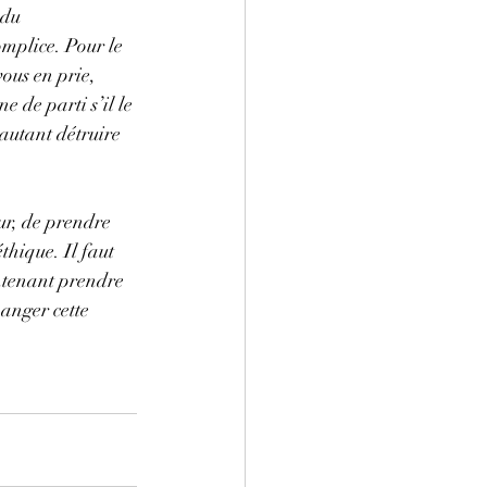
 du 
mplice. Pour le 
ous en prie, 
e de parti s’il le 
autant détruire 
ur, de prendre 
thique. Il faut 
ntenant prendre 
anger cette 