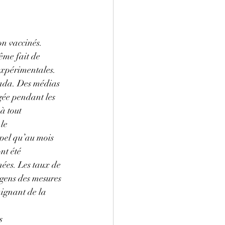
on vaccinés. 
ême fait de 
expérimentales. 
nada. Des médias 
gée pendant les 
à tout 
le 
ppel qu’au mois 
nt été 
ées. Les taux de 
 gens des mesures 
aignant de la 
s 