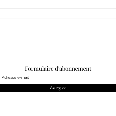
aux s
la d
Voici 
dispo
envoy
que l
Comment passer à l'action?
par...
Formulaire d'abonnement
Envoyer