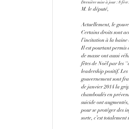
Dernière mise à jour :
8 févr
M. le député,
Actuellement, le gouve
Certains droits sont ac
l’incitation à la hain
Il est pourtant permi
de masse ont aussi vé
fêtes de Noël par les '
leadership positif. Le
gouvernement sont frau
de janvier 2014 la gri
chamboulés en préventi
suicide ont augmentés,
pour se protéger des in
sorte, c’est totalemen