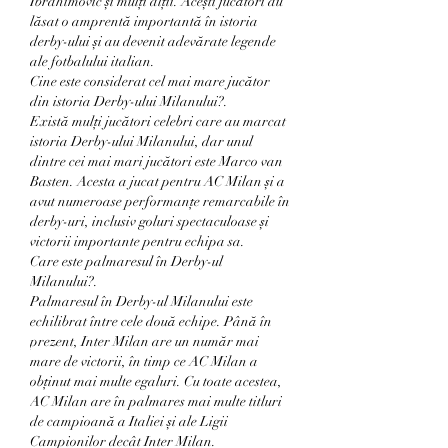
Ibrahimovic și mulți alții. Acești jucători au 
lăsat o amprentă importantă în istoria 
derby-ului și au devenit adevărate legende 
ale fotbalului italian.
Cine este considerat cel mai mare jucător 
din istoria Derby-ului Milanului?.
Există mulți jucători celebri care au marcat 
istoria Derby-ului Milanului, dar unul 
dintre cei mai mari jucători este Marco van 
Basten. Acesta a jucat pentru AC Milan și a 
avut numeroase performanțe remarcabile în 
derby-uri, inclusiv goluri spectaculoase și 
victorii importante pentru echipa sa.
Care este palmaresul în Derby-ul 
Milanului?.
Palmaresul în Derby-ul Milanului este 
echilibrat între cele două echipe. Până în 
prezent, Inter Milan are un număr mai 
mare de victorii, în timp ce AC Milan a 
obținut mai multe egaluri. Cu toate acestea, 
AC Milan are în palmares mai multe titluri 
de campioană a Italiei și ale Ligii 
Campionilor decât Inter Milan.