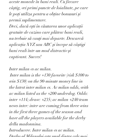
aceste monede în bani reali. Cu fiecare 
câștig, vei primi puncte de loialitate, pe care 
le poți utiliza pentru a obține bonusuri și 
premii suplimentare.
Deci, dacă ești în căutarea unor aplicații 
gratuite de cazino care plătesc bani reali, 
nu trebuie să cauți mai departe. Descarcă 
aplicația XYZ sau ABC și începe să câștigi 
bani reali într-un mod distractiv și 
captivant. Succes!
Inter milan vs ac milan.
 Inter milan is the +130 favorite (risk $100 to 
win $130) on the 90-minute money line in 
the latest inter milan vs. Ac milan odds, with 
ac milan listed as the +200 underdog. Odds: 
inter +114; draw: +235; ac milan +240 team 
news inter: inter are coming from three wins 
in the first three games of the season and 
have all the players available for the derby 
della madonnina. 
Introducere. Inter milan vs ac milan.
Derby-ul Milanului este unul dintre cele mai 