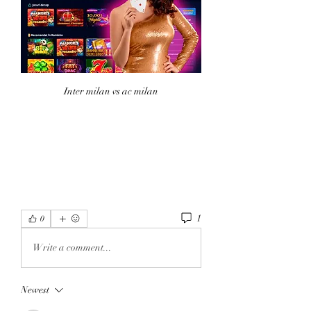
Inter milan vs ac milan
1
0
Write a comment...
Newest