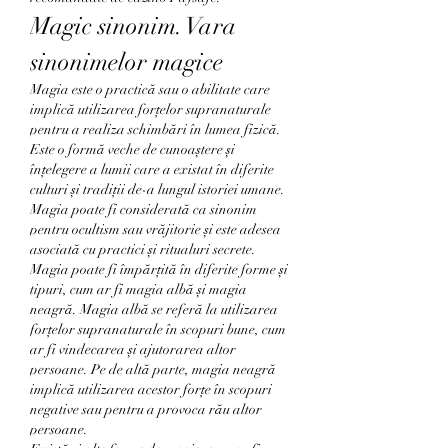
Magic sinonim. Vara 
sinonimelor magice
Magia este o practică sau o abilitate care 
implică utilizarea forțelor supranaturale 
pentru a realiza schimbări în lumea fizică. 
Este o formă veche de cunoaștere și 
înțelegere a lumii care a existat în diferite 
culturi și tradiții de-a lungul istoriei umane. 
Magia poate fi considerată ca sinonim 
pentru ocultism sau vrăjitorie și este adesea 
asociată cu practici și ritualuri secrete.
Magia poate fi împărțită în diferite forme și 
tipuri, cum ar fi magia albă și magia 
neagră. Magia albă se referă la utilizarea 
forțelor supranaturale în scopuri bune, cum 
ar fi vindecarea și ajutorarea altor 
persoane. Pe de altă parte, magia neagră 
implică utilizarea acestor forțe în scopuri 
negative sau pentru a provoca rău altor 
persoane.