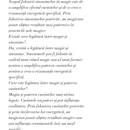
Scopul folosirii sinonimelor în magie este de 
a amplifica efectul cuvintelor și de a crea o 
rezonanță energetică specifică. Prin 
folosirea sinonimelor potrivite, un magician 
poate obține rezultate mai puternice în 
practicile sale magice.
Există vreo legătură între magie și 
sinonime?.
Da, există o legătură între magie și 
sinonime. Sinonimele pot fi folosite în 
cadrul unui ritual magic sau al unui farmec 
pentru a amplifica puterea cuvintelor și 
pentru a crea o rezonanță energetică 
specifică.
Care este legătura între magie și puterea 
cuvintelor?.
Magia și puterea cuvintelor sunt strâns 
legate. Cuvintele au putere și pot influența 
realitatea. Prin folosirea cuvintelor potrivite 
și prin încărcarea lor energetică, un 
magician poate obține rezultate magice sau 
pot influența evenimentele într-un mod 
specific.