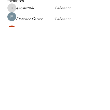
membres
qwyhttthlu
S'abonner
qwyhttthlu
Florence Carter
S'abonner
Adhvika Gour
S'abonner
Nancy Wheeler
S'abonner
Ranvijay Singh
S'abonner
Voir tous les membres (121)
Formulaire d'abonnement