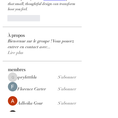
that small, thoughtful design can transform 
how you feel.
Like
Reply
À propos
Bienvenue sur le groupe ! Vous pouvez
entrer en contact avec
...
Lire plus
membres
qwyhttthlu
S'abonner
qwyhttthlu
Florence Carter
S'abonner
Adhvika Gour
S'abonner
Nancy Wheeler
S'abonner