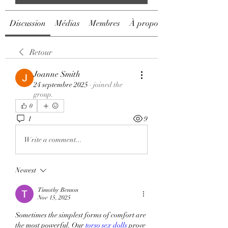
Discussion
Médias
Membres
À propos
Retour
Joanne Smith
24 septembre 2025
·
joined the
group.
0
1
9
Write a comment...
Newest
Timothy Benson
Nov 15, 2025
Sometimes the simplest forms of comfort are 
the most powerful. Our
 torso sex dolls
 prove 