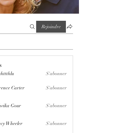
Rejoindre
s
httthlu
S'abonner
lu
rence Carter
S'abonner
vika Gour
S'abonner
cy Wheeler
S'abonner