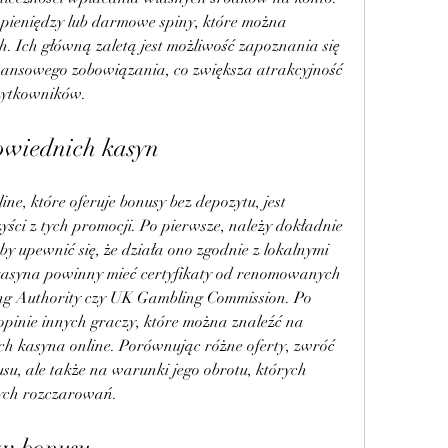
 pieniędzy lub darmowe spiny, które można 
. Ich główną zaletą jest możliwość zapoznania się 
finansowego zobowiązania, co zwiększa atrakcyjność 
żytkowników.
owiednich kasyn
, które oferuje bonusy bez depozytu, jest 
ści z tych promocji. Po pierwsze, należy dokładnie 
y upewnić się, że działa ono zgodnie z lokalnymi 
asyna powinny mieć certyfikaty od renomowanych 
ing Authority czy UK Gambling Commission. Po 
pinie innych graczy, które można znaleźć na 
ch kasyna online. Porównując różne oferty, zwróć 
su, ale także na warunki jego obrotu, których 
ych rozczarowań.
w bonusu