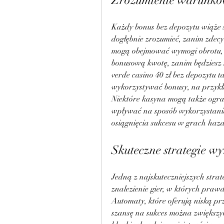
Każdy bonus bez depozytu wiąże s
dogłębnie zrozumieć, zanim zdecy
mogą obejmować wymogi obrotu, kt
bonusową kwotę, zanim będziesz 
verde casino 40 zł bez depozytu t
wykorzystywać bonusy, na przyk
Niektóre kasyna mogą także ogra
wpływać na sposób wykorzystania
osiągnięcia sukcesu w grach haz
Skuteczne strategie w
Jedną z najskuteczniejszych strat
znalezienie gier, w których praw
Automaty, które oferują niską p
szansę na sukces można zwiększyć,