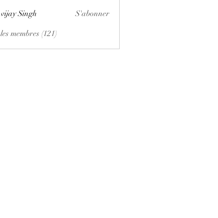
vijay Singh
S'abonner
 les membres (121)