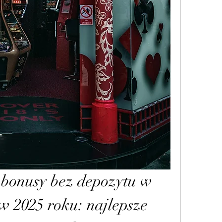
bonusy bez depozytu w 
w 2025 roku: najlepsze 