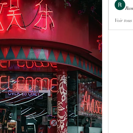
Ran
Voir tous