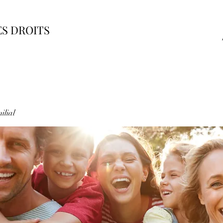
ES DROITS
ilial