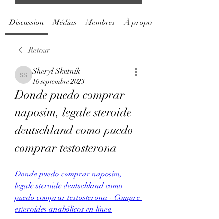
Discussion
Médias
Membres
À propos
Retour
Sheryl Skutnik
Sheryl Skutnik
16 septembre 2023
Donde puedo comprar 
naposim, legale steroide 
deutschland como puedo 
comprar testosterona
Donde puedo comprar naposim, 
legale steroide deutschland como 
puedo comprar testosterona - Compre 
esteroides anabólicos en línea