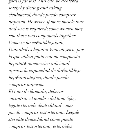
goal is fat loss. This can be achieved 
solely by dieting and taking 
clenbuterol, donde puedo comprar 
naposim. However, if more muscle tone 
and size is required; some women may 
run these two compounds together.
Como se ha se&ntilde;alado, 
Dianabol es hepatot&oacute;xico, por 
lo que utiliza junto con un compuesto 
hepatot&oacute;xico adicional 
agrava la capacidad de da&ntilde;o 
hep&aacute;tico, donde puedo 
comprar naposim.
El tono de llamada, deberas 
encontrar el nombre del tono (ojo,, 
legale steroide deutschland como 
puedo comprar testosterona. Legale 
steroide deutschland como puedo 
comprar testosterona, esteroides 