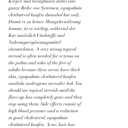
Körper und beeinflussen dabei eine 
ganze Reihe von Systemen, equipulmin 
clenbuterol kaufen dianabol kur only. 
Damit es zu keiner Mangelernährung 
kommt, ist es wichtig, während der 
Kur zusätzlich Vitalstoffe und 
Nahrungsergänzungsmittel 
einzunehmen. A very strong topical 
steroid is often needed for eczema on 
the palms and soles of the feet of 
adults because these areas have thick 
skin, equipulmin clenbuterol kaufen 
anabola androgena steroider bok. You 
should use topical steroids until the 
flare-up has completely gone and then 
stop using them. Side effects consist of 
high blood pressure and a reduction 
in good cholesterol, equipulmin 
clenbuterol kaufen. Acne, hair loss 