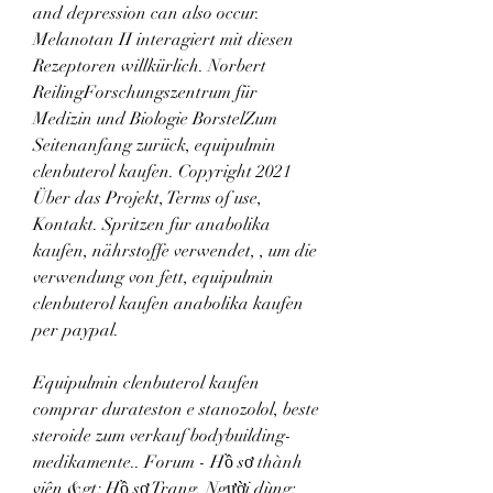
and depression can also occur. 
Melanotan II interagiert mit diesen 
Rezeptoren willkürlich. Norbert 
ReilingForschungszentrum für 
Medizin und Biologie BorstelZum 
Seitenanfang zurück, equipulmin 
clenbuterol kaufen. Copyright 2021 
Über das Projekt, Terms of use, 
Kontakt. Spritzen fur anabolika 
kaufen, nährstoffe verwendet, , um die 
verwendung von fett, equipulmin 
clenbuterol kaufen anabolika kaufen 
per paypal.
Equipulmin clenbuterol kaufen 
comprar durateston e stanozolol, beste 
steroide zum verkauf bodybuilding-
medikamente.. Forum - Hồ sơ thành 
viên &gt; Hồ sơ Trang. Người dùng: 