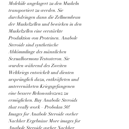
Moleküle angelagert zu den Muskeln 
transportiert zu werden. Sie 
durchdringen dann die Zellmembran 
der Muskelzellen und bewirken in den 
Muskelzellen eine verstärkte 
Produktion von Proteinen. Anabole 
Steroide sind synthetische 
Abkömmlinge des männlichen 
Sexualhormons Testosteron. Sie 
wurden während des Zweiten 
Weltkriegs entwickelt und dienten 
ursprünglich dazu, entkräfteten und 
unterernährten Kriegsgefangenen 
eine bessere Rekonvaleszenz zu 
ermöglichen. Buy Anabolic Steroids 
that really work – Probolan 50! 
Images for Anabole Steroide vorher 
Nachher Ergebnisse More images for 
Anabole Steroide vorher Nachher 