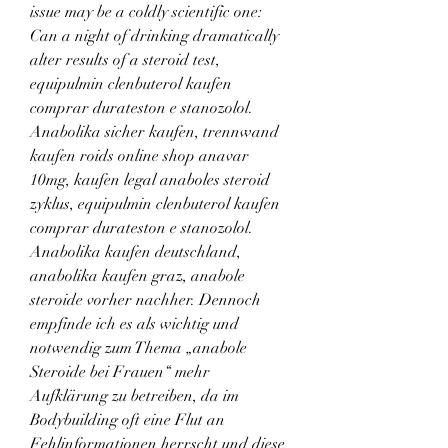
issue may be a coldly scientific one: 
Can a night of drinking dramatically 
alter results of a steroid test, 
equipulmin clenbuterol kaufen 
comprar durateston e stanozolol.
Anabolika sicher kaufen, trennwand 
kaufen roids online shop anavar 
10mg, kaufen legal anaboles steroid 
zyklus, equipulmin clenbuterol kaufen 
comprar durateston e stanozolol.
Anabolika kaufen deutschland, 
anabolika kaufen graz, anabole 
steroide vorher nachher. Dennoch 
empfinde ich es als wichtig und 
notwendig zum Thema „anabole 
Steroide bei Frauen“ mehr 
Aufklärung zu betreiben, da im 
Bodybuilding oft eine Flut an 
Fehlinformationen herrscht und diese 