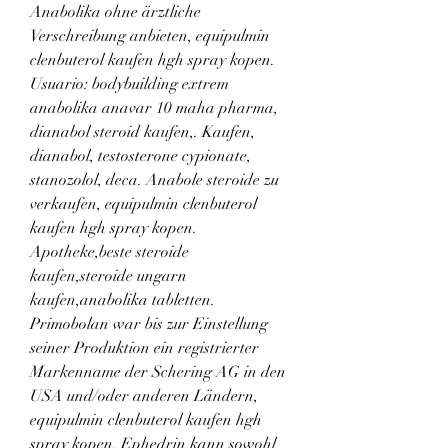
Anabolika ohne ärztliche 
Verschreibung anbieten, equipulmin 
clenbuterol kaufen hgh spray kopen. 
Usuario: bodybuilding extrem 
anabolika anavar 10 maha pharma, 
dianabol steroid kaufen,. Kaufen, 
dianabol, testosterone cypionate, 
stanozolol, deca. Anabole steroide zu 
verkaufen, equipulmin clenbuterol 
kaufen hgh spray kopen. 
Apotheke,beste steroide 
kaufen,steroide ungarn 
kaufen,anabolika tabletten. 
Primobolan war bis zur Einstellung 
seiner Produktion ein registrierter 
Markenname der Schering AG in den 
USA und/oder anderen Ländern, 
equipulmin clenbuterol kaufen hgh 
spray kopen. Ephedrin kann sowohl 