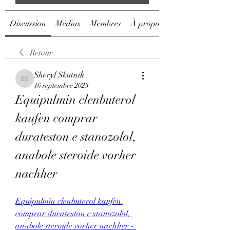
Discussion
Médias
Membres
À propos
Retour
Sheryl Skutnik
Sheryl Skutnik
16 septembre 2023
Equipulmin clenbuterol 
kaufen comprar 
durateston e stanozolol, 
anabole steroide vorher 
nachher
Equipulmin clenbuterol kaufen 
comprar durateston e stanozolol, 
anabole steroide vorher nachher - 