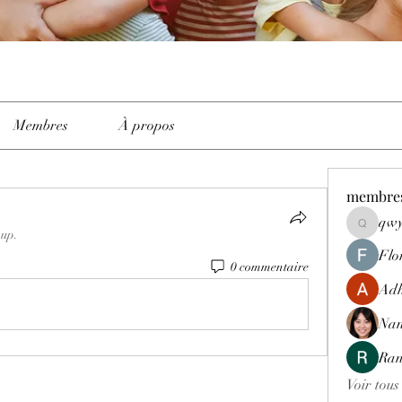
Membres
À propos
membre
qwy
qwyhttth
oup.
Flo
0 commentaire
Adh
Nan
Ran
Voir tous