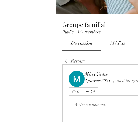
Groupe familial
Public
·
121 membres
Discussion
Médias
Retour
Misty Yadav
2 janvier 2025
·
joined the gr
0
Write a comment...