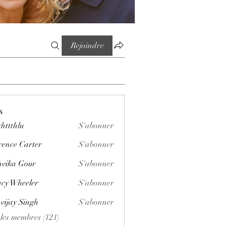
Rejoindre
s
httthlu
S'abonner
lu
rence Carter
S'abonner
vika Gour
S'abonner
cy Wheeler
S'abonner
vijay Singh
S'abonner
 les membres (121)