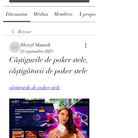
Discussion
Médias
Membres
À propos
Retour
Sheryl Skutnik
Sheryl Skutnik
25 septembre 2023
Căștigurile de poker stele, 
căștigătorii de poker stele
căștigurile de poker stele