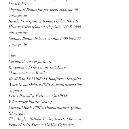
btc 100 FS
Megapari Bonus for payment 2000 btc 50 
giros grátis
Rivalo Free spins & bonus 175 btc 100 FS
Histakes Sem bônus de depósito 200 $ 1000 
giros grátis
Slotimo Bônus de boas-vindas 1500 btc 500 
giros grátis
<br>
Cei mai de succes jucători:
Kingdom Of The Titans 1303Euro 
Monumenteuua Brăila 
Jin Ji Bao Xi 1516RON Roofarm Medgidia 
Aztec Gems Deluxe 282$ Saleattracted Cluj-
Napoca 
Pele's Paradise Extreme 2501RON 
Whackuser Piatra Neamț 
Cocktail Rush 1397% Humoraurora Sfântu 
Gheorghe 
The Angler 1626btc Turkeydeserted Roman 
Penny Fruits Xtreme 1765btc Gybeuser 