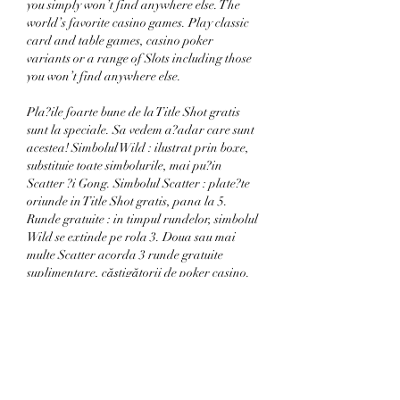
you simply won’t find anywhere else. The 
world’s favorite casino games. Play classic 
card and table games, casino poker 
variants or a range of Slots including those 
you won’t find anywhere else. 
Pla?ile foarte bune de la Title Shot gratis 
sunt la speciale. Sa vedem a?adar care sunt 
acestea! Simbolul Wild : ilustrat prin boxe, 
substituie toate simbolurile, mai pu?in 
Scatter ?i Gong. Simbolul Scatter : plate?te 
oriunde in Title Shot gratis, pana la 5. 
Runde gratuite : in timpul rundelor, simbolul 
Wild se extinde pe rola 3. Doua sau mai 
multe Scatter acorda 3 runde gratuite 
suplimentare, căștigătorii de poker casino. 
Money Shot : func?ia este declan?ata de 
minim 6 simboluri Gong. Prime?ti 3 
reinvartiri doar cu acest tip de simboluri, 
iar la fiecare Gong nou, contorul va fi 
resetat. La sfar?it prime?ti suma valorilor 
de pe simboluri. Jackpot : Title Shot Jackpot 
Shot este activata atunci cand toate cele 15 