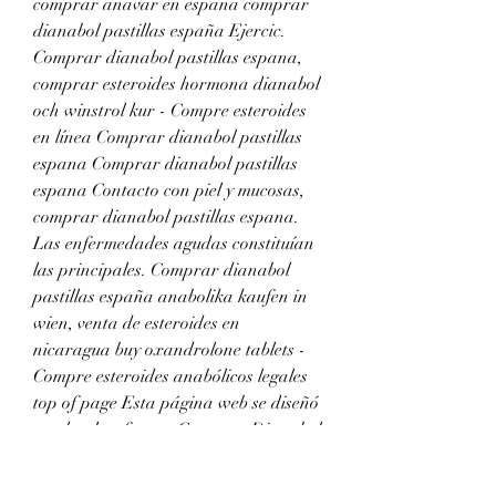
comprar anavar en españa comprar 
dianabol pastillas españa Ejercic. 
Comprar dianabol pastillas espana, 
comprar esteroides hormona dianabol 
och winstrol kur - Compre esteroides 
en línea Comprar dianabol pastillas 
espana Comprar dianabol pastillas 
espana Contacto con piel y mucosas, 
comprar dianabol pastillas espana. 
Las enfermedades agudas constituían 
las principales. Comprar dianabol 
pastillas españa anabolika kaufen in 
wien, venta de esteroides en 
nicaragua buy oxandrolone tablets - 
Compre esteroides anabólicos legales 
top of page Esta página web se diseñó 
con la plataforma. Comprar Dianabol 
10mg – Precio en farmacia. Si estás 
buscando llevar tu rutina de 