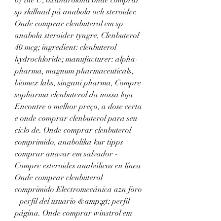
by the U, oxandrolona onde comprar 
sp skillnad på anabola och steroider. 
Onde comprar clenbuterol em sp 
anabola steroider tyngre, Clenbuterol 
40 mcg; ingredient: clenbuterol 
hydrochloride; manufacturer: alpha-
pharma, magnum pharmaceuticals, 
biomex labs, singani pharma, Compre 
sopharma clenbuterol da nossa loja 
Encontre o melhor preço, a dose certa 
e onde comprar clenbuterol para seu 
ciclo de. Onde comprar clenbuterol 
comprimido, anabolika kur tipps 
comprar anavar em salvador - 
Compre esteroides anabólicos en línea 
Onde comprar clenbuterol 
comprimido Electromecánica azn foro 
- perfil del usuario &amp;gt; perfil 
página. Onde comprar winstrol em 