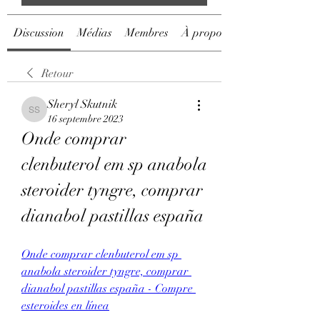
Discussion
Médias
Membres
À propos
Retour
Sheryl Skutnik
Sheryl Skutnik
16 septembre 2023
Onde comprar 
clenbuterol em sp anabola 
steroider tyngre, comprar 
dianabol pastillas españa
Onde comprar clenbuterol em sp 
anabola steroider tyngre, comprar 
dianabol pastillas españa - Compre 
esteroides en línea