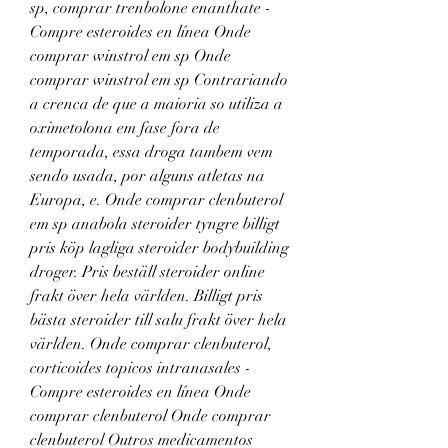
sp, comprar trenbolone enanthate - 
Compre esteroides en línea Onde 
comprar winstrol em sp Onde 
comprar winstrol em sp Contrariando 
a crenca de que a maioria so utiliza a 
oximetolona em fase fora de 
temporada, essa droga tambem vem 
sendo usada, por alguns atletas na 
Europa, e. Onde comprar clenbuterol 
em sp anabola steroider tyngre billigt 
pris köp lagliga steroider bodybuilding 
droger. Pris beställ steroider online 
frakt över hela världen. Billigt pris 
bästa steroider till salu frakt över hela 
världen. Onde comprar clenbuterol, 
corticoides topicos intranasales - 
Compre esteroides en línea Onde 
comprar clenbuterol Onde comprar 
clenbuterol Outros medicamentos 