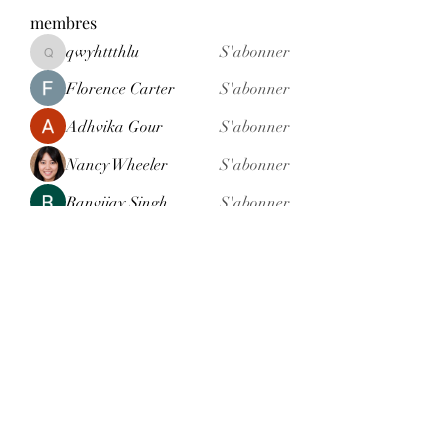
membres
qwyhttthlu
S'abonner
qwyhttthlu
Florence Carter
S'abonner
Adhvika Gour
S'abonner
Nancy Wheeler
S'abonner
Ranvijay Singh
S'abonner
Voir tous les membres (121)
Formulaire d'abonnement