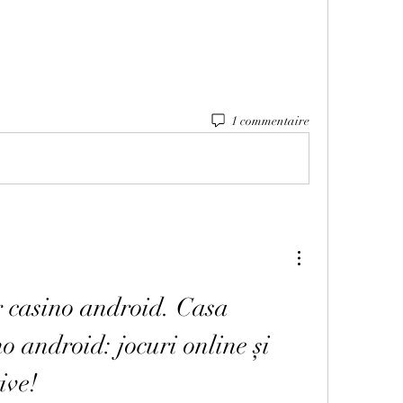
1 commentaire
 casino android. Casa 
o android: jocuri online și 
ive!