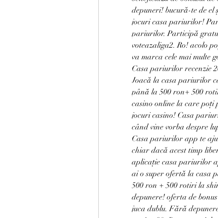
depuneri! bucură-te de el ș
jocuri casa pariurilor! Part
pariurilor. Participă grat
voteazaliga2. Ro! acolo poț
va marca cele mai multe gol
Casa pariurilor recenzie 2
Joacă la casa pariurilor c
până la 500 ron+ 500 rotir
casino online la care poți 
jocuri casino! Casa pariur
când vine vorba despre lup
Casa pariurilor app te ajut
chiar dacă acest timp libe
aplicație casa pariurilor a
ai o super ofertă la casa 
500 ron + 500 rotiri la shi
depunere! oferta de bonus c
juca dublu. Fără depunere 