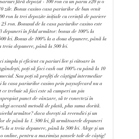
pariuri fără depozit - 100 ron cu un pariu x20 și o 
0 zile. Bonus casino casa pariurilor de bun venit 
0 ron la trei depozite inițiale cu cerință de pariere 
 25 ron. Bonusul de la casa pariurilor casino este 
3 depuneri în felul următor: bonus de 100% la 
00 lei. Bonus de 100% la a doua depunere, până la 
a treia depunere, până la 500 lei. 
 simplu și eficient cu pariuri live și viitoare în 
ândești, poți să faci cash out 100% cu până la 10 
eciul. Sau poți să profiți de câștigul intermediar 
ui la casa pariurilor casino prin paysafecard nu a 
t ce trebuie să faci este să cumperi un pin 
apropiat punct de vânzare, să te conectezi în 
 alegi această metodă de plată, plus suma dorită. 
nivelul următor? daca dorești să revendici și un 
or de până la 1. 500 lei, fă următoarele depuneri 
% la a treia depunere, până la 500 lei. Alege și un 
 online, pentru a maximiza șansele tale de câștig! 