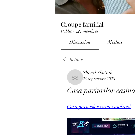
Groupe familial
Public
·
121 membres
Discussion
Médias
Retour
Sheryl Skutnik
25 septembre 2023
Sheryl Skutnik
Casa pariurilor casino
Casa pariurilor casino android