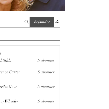
Rejoindre
s
httthlu
S'abonner
lu
rence Carter
S'abonner
vika Gour
S'abonner
cy Wheeler
S'abonner