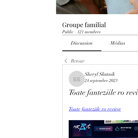
Groupe familial
Public
·
121 membres
Discussion
Médias
Retour
Sheryl Skutnik
24 septembre 2023
Sheryl Skutnik
Toate fanteziile ro rev
Toate fanteziile ro review