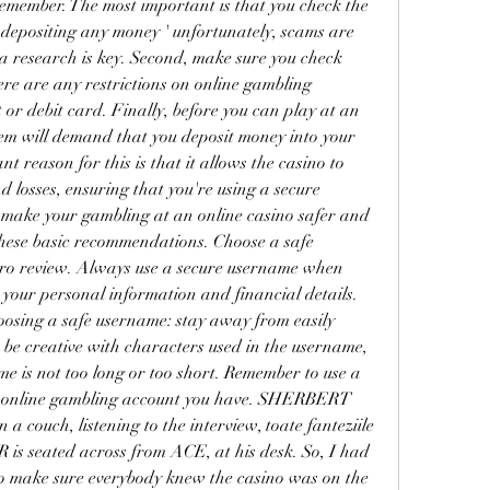
remember. The most important is that you check the 
 depositing any money ' unfortunately, scams are 
ra research is key. Second, make sure you check 
ere are any restrictions on online gambling 
 or debit card. Finally, before you can play at an 
hem will demand that you deposit money into your 
t reason for this is that it allows the casino to 
 losses, ensuring that you're using a secure 
ake your gambling at an online casino safer and 
these basic recommendations. Choose a safe 
e ro review. Always use a secure username when 
 your personal information and financial details. 
oosing a safe username: stay away from easily 
be creative with characters used in the username, 
 is not too long or too short. Remember to use a 
 online gambling account you have. SHERBERT 
 couch, listening to the interview, toate fanteziile 
s seated across from ACE, at his desk. So, I had 
 to make sure everybody knew the casino was on the 