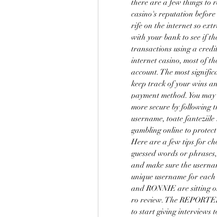
there are a few things to 
casino's reputation before
rife on the internet so ext
with your bank to see if th
transactions using a credit
internet casino, most of t
account. The most significan
keep track of your wins and
payment method. You may m
more secure by following 
username, toate fanteziil
gambling online to protect
Here are a few tips for ch
guessed words or phrases, 
and make sure the username
unique username for each
and RONNIE are sitting on a
ro review. The REPORTER i
to start giving interviews