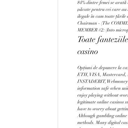
84% dintre femei se arată e
păcate pentru cei care au a
ilegale în cam toate țările
Chairman - (The COMMI
MEMBER #2: (Into micropho
Toate fanteziile
casino
Opțiuni de depunere la ca
ETH, VISA, Mastercard, Mae
INSTADEBIT, Webmoney<br>
information safe when usin
enjoy playing without wor
legitimate online casinos 
have to worry about getti
Although gambling online c
methods. Many digital cas