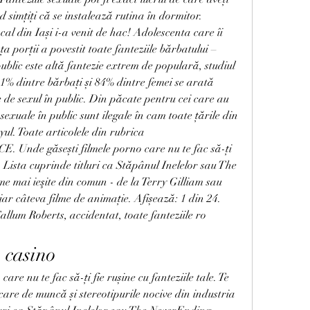
 simțiți că se instalează rutina în dormitor. 
cal din Iași i-a venit de hac! Adolescenta care îi 
ța porții a povestit toate fanteziile bărbatului – 
ic este altă fantezie extrem de populară, studiul 
1% dintre bărbați și 84% dintre femei se arată 
te de sexul în public. Din păcate pentru cei care au 
 sexuale în public sunt ilegale în cam toate țările din 
yul. Toate articolele din rubrica 
. Unde găsești filmele porno care nu te fac să-ți 
e. Lista cuprinde titluri ca Stăpânul Inelelor sau The 
e mai ieşite din comun - de la Terry Gilliam sau 
r câteva filme de animaţie. Afișează: 1 din 24. 
llum Roberts, accidentat, toate fanteziile ro 
e casino
are nu te fac să-ți fie rușine cu fanteziile tale. Te 
care de muncă și stereotipurile nocive din industria 