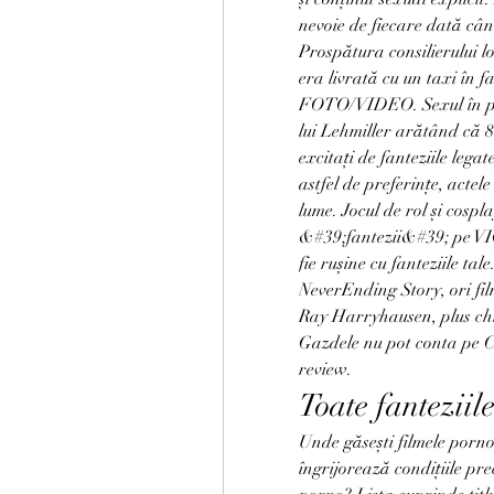
nevoie de fiecare dată când
Prospătura consilierului lo
era livrată cu un taxi în fa
FOTO/VIDEO. Sexul în publ
lui Lehmiller arătând că 8
excitați de fanteziile lega
astfel de preferințe, actele
lume. Jocul de rol și cospla
&#39;fantezii&#39; pe VICE
fie rușine cu fanteziile tal
NeverEnding Story, ori film
Ray Harryhausen, plus chia
Gazdele nu pot conta pe Ca
review.
Toate fanteziil
Unde găsești filmele porno c
îngrijorează condițiile pre