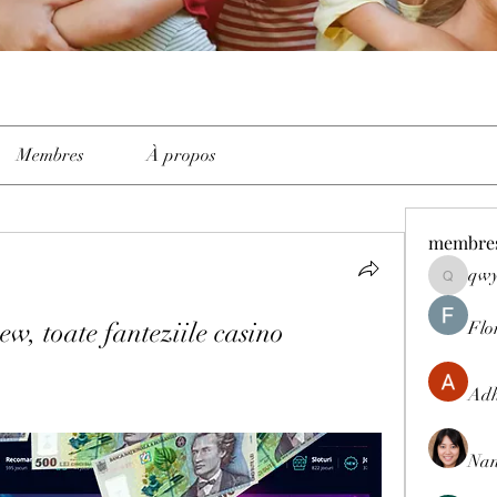
Membres
À propos
membre
qwy
qwyhttth
iew, toate fanteziile casino
Flo
Adh
Nan