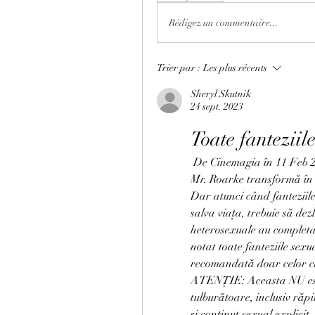
Rédigez un commentaire...
Trier par :
Les plus récents
Sheryl Skutnik
24 sept. 2023
Toate fanteziil
 De Cinemagia în 11 Feb 2020. Într-o staţiune tropicală de lux, enigmaticul 
Mr. Roarke transformă în re
Dar atunci când fanteziile
salva viaţa, trebuie să dezle
heterosexuale au completat
notat toate fanteziile sexu
recomandată doar celor c
ATENȚIE: Aceasta NU este 
tulburătoare, inclusiv răp
și conținut sexual explicit.