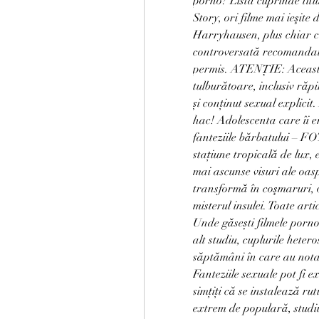
porno? Lista cuprinde titl
Story, ori filme mai ieşite
Harryhausen, plus chiar câ
controversată recomandat
permis. ATENȚIE: Aceasta 
tulburătoare, inclusiv răp
și conținut sexual explicit.
hac! Adolescenta care îi er
fanteziile bărbatului – 
staţiune tropicală de lux, 
mai ascunse visuri ale oasp
transformă în coşmaruri, oa
misterul insulei. Toate ar
Unde găsești filmele porno c
alt studiu, cuplurile heter
săptămâni în care au notat 
Fanteziile sexuale pot fi e
simțiți că se instalează rut
extrem de populară, studiu