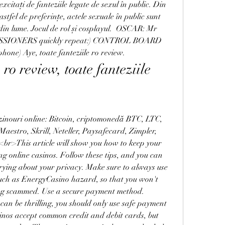
xcitați de fanteziile legate de sexul în public. Din 
stfel de preferințe, actele sexuale în public sunt 
 din lume. Jocul de rol și cosplayul.  OSCAR: Mr 
SSIONERS quickly repeat:) CONTROL BOARD 
ne) Aye, toate fanteziile ro review.
 ro review, toate fanteziile 
zinouri online: Bitcoin, criptomonedă BTC, LTC, 
stro, Skrill, Neteller, Paysafecard, Zimpler, 
This article will show you how to keep your 
g online casinos. Follow these tips, and you can 
rying about your privacy. Make sure to always use 
such as EnergyCasino hazard, so that you won't 
ng scammed. Use a secure payment method. 
an be thrilling, you should only use safe payment 
inos accept common credit and debit cards, but 