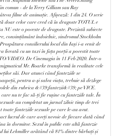
uri ca Stăpânul Inelelor sau The NeverEnding 
 din comun - de la Terry Gilliam sau Ray 
teva filme de animaţie. Afișează: 1 din 24. O serie 
ă doar celor care cred că în dragoste TOTUL e 
NU este o poveste de dragoste. Prezintă subiecte 
ire, consimțământ îndoielnic, sindromul Stockholm 
 Prospătura consilierului local din Iași i-a venit de 
a livrată cu un taxi în fața porții a povestit toate 
FOTO/VIDEO. De Cinemagia în 11 Feb 2020. Într-o 
enigmaticul Mr. Roarke transformă în realitate cele 
eţilor săi. Dar atunci când fanteziile se 
speţii, pentru a-şi salva viaţa, trebuie să dezlege 
ticolele din rubrica &#39;fantezii&#39; pe VICE. 
are nu te fac să-ți fie rușine cu fanteziile tale. În 
osexuale au completat un jurnal zilnic timp de trei 
toate fanteziile sexuale pe care le-au avut. 
xact lucrul de care aveți nevoie de fiecare dată când 
ina în dormitor. Sexul în public este altă fantezie 
l lui Lehmiller arătând că 81% dintre bărbați și 